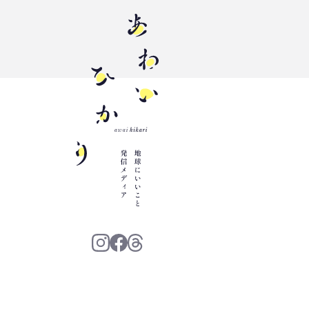
三豊市
PP
増肉係数
イオンレイクタウン
プラスチック