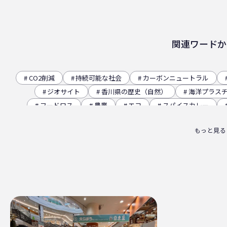
関連ワードか
CO2削減
持続可能な社会
カーボンニュートラル
ジオサイト
香川県の歴史（自然）
海洋プラス
フードロス
農業
エコ
スパイスカレー
観音寺市
自転車
バイオマスフィルム
カ
もっと見る
パッケージお役立ち
ライスフィルム
香川県
廃棄物ゼロ
環境印刷
GPマーク
里海
ビー
四国
海洋問題
地産地消
害獣
サ
サーキュラーエコノミー
賞味期限
立ち飲み
ライスレジン
包装材不足
環境森林部
原油価格
フードロス削減
薄肉化
地球温暖化
ツキノワグ
RPF
魚沼ライス
日本航空
ゴミ0