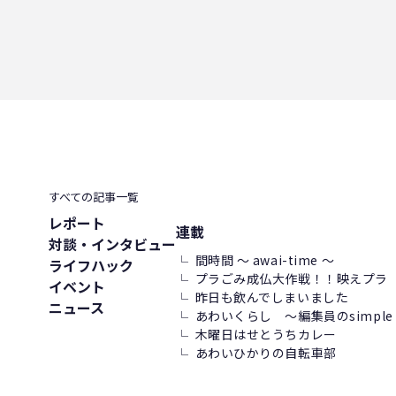
コーヒー好き
トンネルコンポスト方式
発酵
ごみ削減
すべての記事一覧
レポート
連載
対談・インタビュー
間時間 ～ awai-time ～
ライフハック
プラごみ成仏大作戦！！映えプラ
イベント
昨日も飲んでしまいました
ニュース
あわいくらし ～編集員のsimple l
木曜日はせとうちカレー
あわいひかりの自転車部