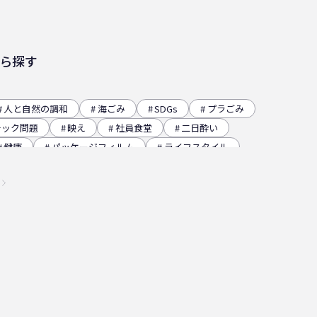
ら探す
人と自然の調和
海ごみ
SDGs
プラごみ
チック問題
映え
社員食堂
二日酔い
健康
パッケージフィルム
ライフスタイル
レー
グラビア印刷
サーマルリサイクル
イベント
瀬戸内海
プラスチックゴミ削減
チクリーン
かがわ里海大学
微生物
脱プラ
ステナビリティ
瀬戸内海国立公園
資源
低炭素コンクリート
うどん県
環境回復
高騰
海ごみリーダー
食文化
産業廃棄物
マ
日本印刷産業連合会
漁業
乳白フィルム
瀬戸内国際芸術祭
ナフサ不足
研究