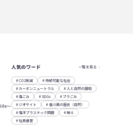
人気のワード
一覧を見る
CO2削減
持続可能な社会
カーボンニュートラル
人と自然の調和
海ごみ
SDGs
プラごみ
ジオサイト
香川県の歴史（自然）
ife～
海洋プラスチック問題
映え
社員食堂