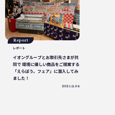
プラスチックを自然に還す
18μm
豊島
小
砕石業
3R+Renewable
豊島問題
WWF
サステナブルフード
バイオプラスチック
プラスチッ
廃プラ
材質マーク
焼肉
禅
プラスチッ
エネルギー
東洋インキ
牡蠣カレー
バ
マテリアルリサイクル
CO2排出
農地再生
カニ殻
Report
廃棄物利用
カレッタ
株式会社パブリック
レポート
廃棄物固形燃料
汚染産業
パーソナルカラー
かがわプラスチックスマート大賞
循環
ゼロウェイス
イオングループとお取引先さまが共
ランニング
JAL
野球
クリーンオーシャンアン
同で 環境に優しい商品をご提案する
耕作放棄地
リサイクル
LCA
鎌倉
古
「えらぼう。フェア」に潜入してみ
ソフトパッケージ
産卵数
ファッションロス
ました！
徳島インディゴソックス
グリーンピース
2025.11.04
レクザムボールパーク丸亀
OPP
食料自給率
グリーンプリンティング
チャック付き袋
レジ袋
グリーン焙煎
町中華
蚤の市
ワンピー
ケミカルリサイクル
海洋汚染
トリゼンクオリテ