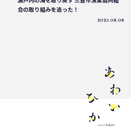
瀬戸内の海を取り戻す 三豊市漁業協同組
うどん県
環境回復
ライスレジン
合の取り組みを追った！
包装材不足
環境森林部
2025.08.08
原油価格高騰
海ごみリーダー
食文化
産業廃棄物
フードロス削減
薄肉化
地球温暖化
ツキノワグマ
日本印刷産業連合会
漁業
乳白フィルム
RPF
魚沼ライス
日本航空
ゴミ0
瀬戸内国際芸術祭
ナフサ不足
研究
プラスチックを自然に還す
18μm
豊島
小豆島
インキ削減
ノンソルベントラミネート
砕石業
3R+Renewable
豊島問題