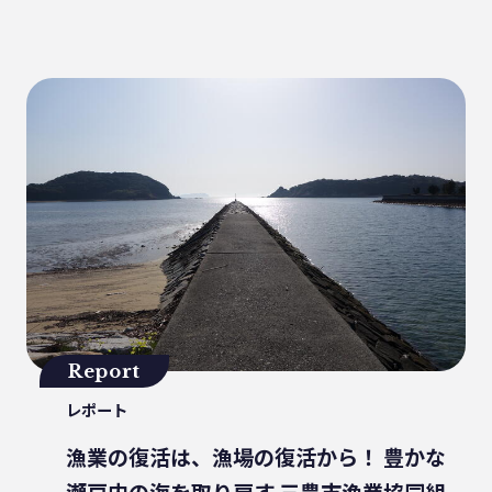
健康
パッケージフィルム
ライフスタイル
観音寺市
自転車
バイオマスフィルム
カレー
グラビア印刷
サーマルリサイクル
パッケージお役立ち
ライスフィルム
香川県
イベント
瀬戸内海
プラスチックゴミ削減
廃棄物ゼロ
環境印刷
GPマーク
里海
ビーチクリーン
かがわ里海大学
微生物
脱プラ
四国
海洋問題
Report
地産地消
害獣
サステナビリティ
レポート
瀬戸内海国立公園
資源
サーキュラーエコノミー
賞味期限
漁業の復活は、漁場の復活から！ 豊かな
立ち飲み
低炭素コンクリート