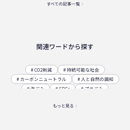
すべての記事一覧
関連ワードから探す
CO2削減
持続可能な社会
カーボンニュートラル
人と自然の調和
海ごみ
SDGs
プラごみ
ジオサイト
香川県の歴史（自然）
もっと見る
海洋プラスチック問題
映え
社員食堂
二日酔い
フードロス
農業
エコ
スパイスカレー