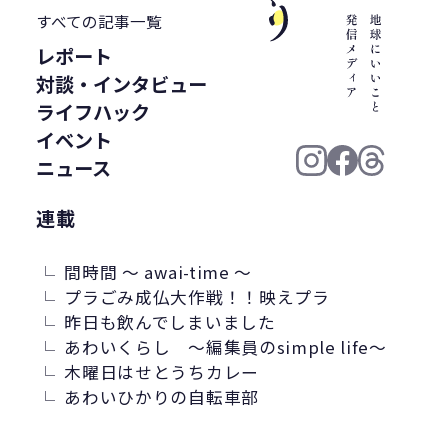
WWF ジャパン
居酒屋
ウミガメ
すべての記事一覧
有明浜
サステナブルフード
レポート
バイオプラスチック
プラスチック削減
対談・インタビュー
CFP
令和の米騒動
ZERO WASTE
ライフハック
廃プラ
材質マーク
焼肉
禅
イベント
プラスチック資源循環戦略
低炭素
ニュース
うどん
廃棄問題
エネルギー
連載
東洋インキ
牡蠣カレー
バイオマスレジン南魚沼
間時間 ～ awai-time ～
マイクロプラスチック
プラごみ成仏大作戦！！映えプラ
昨日も飲んでしまいました
マテリアルリサイクル
CO2排出
あわいくらし ～編集員のsimple life～
農地再生
カニ殻
林業
精米
木曜日はせとうちカレー
GPTY
えらぼう。フェア
廃棄物利用
あわいひかりの自転車部
カレッタ
株式会社パブリック