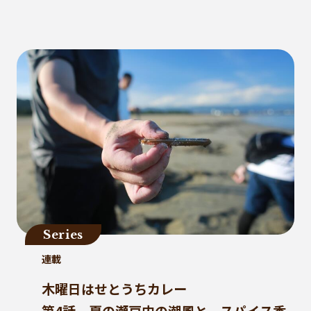
健康
パッケージフィルム
ライフスタイル
観音寺市
自転車
バイオマスフィルム
カレー
グラビア印刷
サーマルリサイクル
パッケージお役立ち
ライスフィルム
香川県
イベント
瀬戸内海
プラスチックゴミ削減
廃棄物ゼロ
環境印刷
GPマーク
里海
ビーチクリーン
かがわ里海大学
微生物
脱プラ
四国
海洋問題
Series
地産地消
害獣
サステナビリティ
連載
瀬戸内海国立公園
資源
サーキュラーエコノミー
賞味期限
木曜日はせとうちカレー
立ち飲み
低炭素コンクリート