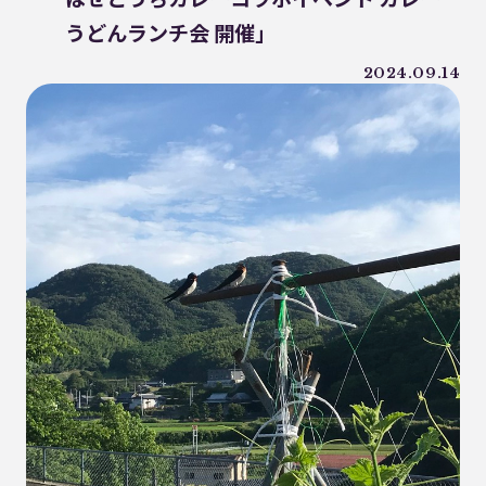
WWF ジャパン
居酒屋
ウミガメ
うどんランチ会 開催」
有明浜
サステナブルフード
バイオプラスチック
プラスチック削減
2024.09.14
CFP
令和の米騒動
ZERO WASTE
廃プラ
材質マーク
焼肉
禅
プラスチック資源循環戦略
低炭素
うどん
廃棄問題
エネルギー
東洋インキ
牡蠣カレー
バイオマスレジン南魚沼
マイクロプラスチック
マテリアルリサイクル
CO2排出
農地再生
カニ殻
林業
精米
GPTY
えらぼう。フェア
廃棄物利用
カレッタ
株式会社パブリック