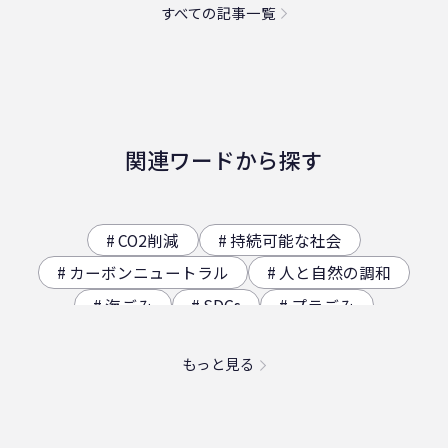
すべての記事一覧
関連ワードから探す
CO2削減
持続可能な社会
カーボンニュートラル
人と自然の調和
海ごみ
SDGs
プラごみ
ジオサイト
香川県の歴史（自然）
もっと見る
海洋プラスチック問題
映え
社員食堂
二日酔い
フードロス
農業
エコ
スパイスカレー