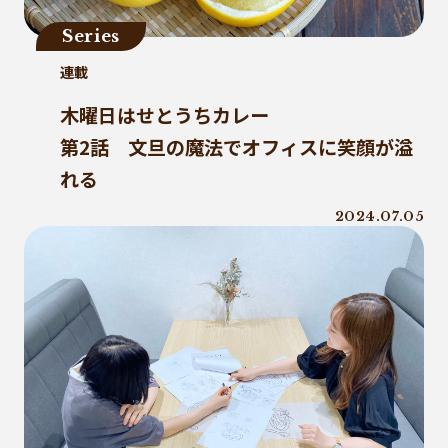
ファッションロス
リデュース
Series
MOFU-DX
アマモ
連載
徳島インディゴソックス
グリーンピース
木曜日はせとうちカレー
海洋ごみ問題
チャイナプラス
産廃
第2話 文旦の魔法でオフィスに笑顔が溢
レクザムボールパーク丸亀
OPP
れる
食料自給率
固形燃料
アライドコーヒー
持続可能
2024.07.05
グリーンプリンティング
チャック付き袋
レジ袋
PE
香川オリーブガイナーズ
アーキペラゴ
グリーン焙煎
町中華
蚤の市
ワンピースパウチ
PHA生成
イオン
日和佐
ケミカルリサイクル
海洋汚染
トリゼンクオリティオーシャンズ
痛風鍋