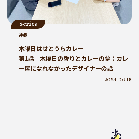
プラゴミ
親子
三豊市
PP
増肉係数
イオンレイクタウン
Series
コーヒー好き
トンネルコンポスト方式
連載
発酵
プラスチックごみ削減
木曜日はせとうちカレー
第1話 木曜日の香りとカレーの夢：カレ
ー屋になれなかったデザイナーの話
2024.06.18