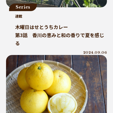
ジーパン
精進料理
里山
お寺
Series
廃棄物固形燃料
汚染産業
連載
パーソナルカラー
紙ストロー
木曜日はせとうちカレー
J-クレジット
半農半X
第3話 香川の恵みと和の香りで夏を感じ
かがわプラスチックスマート大賞
循環
る
ゼロウェイスト
環境汚染
繊維・アパレル産業
美波町
2024.09.06
ランニング
JAL
野球
クリーンオーシャンアンサンブル
ゼロ・ウェイスト
生分解
ビール
耕作放棄地
リサイクル
LCA
鎌倉
古着
ごみ処理
微生物分解
海専用肥料
ソフトパッケージ
産卵数