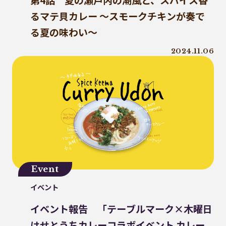
第4話 夏の瀬戸内の潮風と、スパイス香
うどん県
環境回復
ライスレジン
るマテ貝カレー 〜スモークチキンが奏で
包装材不足
環境森林部
る夏の味わい〜
原油価格高騰
海ごみリーダー
2024.11.06
食文化
産業廃棄物
フードロス削減
薄肉化
地球温暖化
ツキノワグマ
日本印刷産業連合会
漁業
乳白フィルム
RPF
魚沼ライス
日本航空
ゴミ0
瀬戸内国際芸術祭
ナフサ不足
研究
プラスチックを自然に還す
18μm
Event
豊島
小豆島
インキ削減
イベント
ノンソルベントラミネート
砕石業
イベント報告 「テーブルマーク×木曜日
3R+Renewable
豊島問題
はせとうちカレーコラボイベント カレー