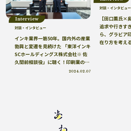
三豊市
PP
増肉係数
イオンレイクタウン
対談・インタビュー
プラスチック
【田口薫氏×
Interview
追求や行きす
対談・インタビュー
ら、グラビア
インキ業界一筋50年。国内外の産業
在り方を考え
勃興と変遷を見続けた 「東洋インキ
SCホールディングス株式会社※ 佐
久間前相談役」に聴く！印刷業の環
境対応は 今後のデファクトスタンダ
2024.02.07
ードとなり得るか？