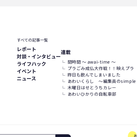
すべての記事一覧
レポート
連載
対談・インタビュー
間時間 ～ awai-time ～
ライフハック
プラごみ成仏大作戦！！映えプラ
イベント
昨日も飲んでしまいました
ニュース
あわいくらし ～編集員のsimple l
木曜日はせとうちカレー
あわいひかりの自転車部