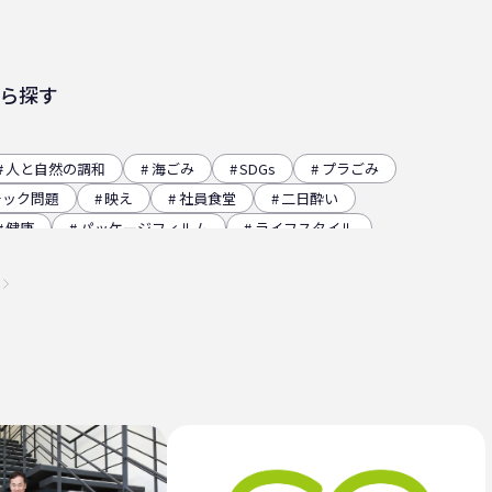
ら探す
人と自然の調和
海ごみ
SDGs
プラごみ
チック問題
映え
社員食堂
二日酔い
健康
パッケージフィルム
ライフスタイル
レー
グラビア印刷
サーマルリサイクル
イベント
瀬戸内海
プラスチックゴミ削減
チクリーン
かがわ里海大学
微生物
脱プラ
ステナビリティ
瀬戸内海国立公園
資源
低炭素コンクリート
うどん県
環境回復
高騰
海ごみリーダー
食文化
産業廃棄物
マ
日本印刷産業連合会
漁業
乳白フィルム
瀬戸内国際芸術祭
ナフサ不足
研究