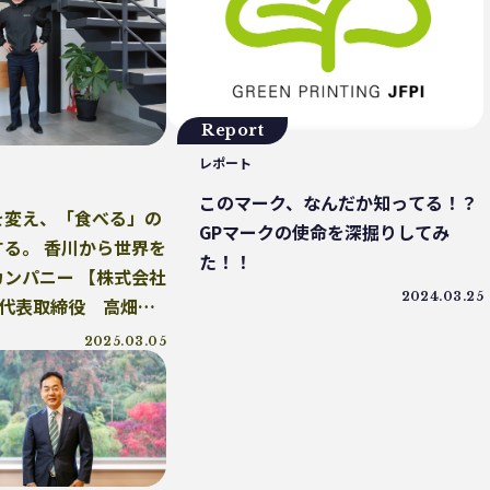
豆島
インキ削減
ノンソルベントラミネート
 ジャパン
居酒屋
ウミガメ
有明浜
ク削減
CFP
令和の米騒動
ZERO WASTE
ク資源循環戦略
低炭素
うどん
廃棄問題
イオマスレジン南魚沼
マイクロプラスチック
Report
林業
精米
GPTY
えらぼう。フェア
レポート
ジーパン
精進料理
里山
お寺
このマーク、なんだか知ってる！？
紙ストロー
J-クレジット
半農半X
を変え、「食べる」の
GPマークの使命を深掘りしてみ
ト
環境汚染
繊維・アパレル産業
美波町
る。 香川から世界を
た！！
サンブル
ゼロ・ウェイスト
生分解
ビール
ンパニー 【株式会社
着
ごみ処理
微生物分解
海専用肥料
2024.03.25
P 代表取締役 高畑洋
リデュース
MOFU-DX
アマモ
2025.03.05
海洋ごみ問題
チャイナプラス
産廃
固形燃料
アライドコーヒー
持続可能
PE
香川オリーブガイナーズ
アーキペラゴ
スパウチ
PHA生成
イオン
日和佐
ィオーシャンズ
痛風鍋
プラゴミ
親子