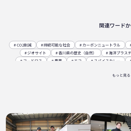
関連ワードか
CO2削減
持続可能な社会
カーボンニュートラル
ジオサイト
香川県の歴史（自然）
海洋プラス
フードロス
農業
エコ
スパイスカレー
観音寺市
自転車
バイオマスフィルム
カ
もっと見る
パッケージお役立ち
ライスフィルム
香川県
廃棄物ゼロ
環境印刷
GPマーク
里海
ビー
四国
海洋問題
地産地消
害獣
サ
サーキュラーエコノミー
賞味期限
立ち飲み
ライスレジン
包装材不足
環境森林部
原油価格
フードロス削減
薄肉化
地球温暖化
ツキノワグ
RPF
魚沼ライス
日本航空
ゴミ0