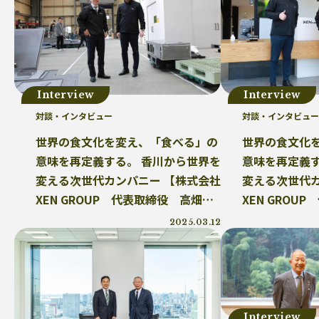
プラスチックを自然に還す
18μm
豊島
小
砕石業
3R+Renewable
豊島問題
WWF
サステナブルフード
バイオプラスチック
プラスチッ
廃プラ
材質マーク
焼肉
禅
プラスチッ
エネルギー
東洋インキ
牡蠣カレー
バ
Interview
Interview
マテリアルリサイクル
CO2排出
農地再生
カニ殻
対談・インタビュー
対談・インタビュー
廃棄物利用
カレッタ
株式会社パブリック
廃棄物固形燃料
汚染産業
パーソナルカラー
世界の食文化を変え、「食べる」の
世界の食文化
かがわプラスチックスマート大賞
循環
ゼロウェイス
意味を再定義する。 香川から世界を
意味を再定義す
ランニング
JAL
野球
クリーンオーシャンアン
変える次世代カンパニー 【株式会社
変える次世代カ
耕作放棄地
リサイクル
LCA
鎌倉
古
XEN GROUP 代表取締役 高畑洋
XEN GROU
ソフトパッケージ
産卵数
ファッションロス
輔氏】後編
輔氏】前編
2025.03.12
徳島インディゴソックス
グリーンピース
レクザムボールパーク丸亀
OPP
食料自給率
グリーンプリンティング
チャック付き袋
レジ袋
グリーン焙煎
町中華
蚤の市
ワンピー
ケミカルリサイクル
海洋汚染
トリゼンクオリテ
Interview