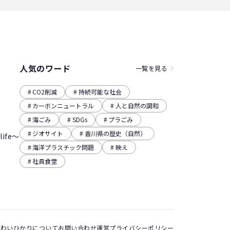
人気のワード
一覧を見る
CO2削減
持続可能な社会
カーボンニュートラル
人と自然の調和
海ごみ
SDGs
プラごみ
ジオサイト
香川県の歴史（自然）
ife～
海洋プラスチック問題
映え
社員食堂
あわいひかりについて
お問い合わせ
運営
プライバシーポリシー