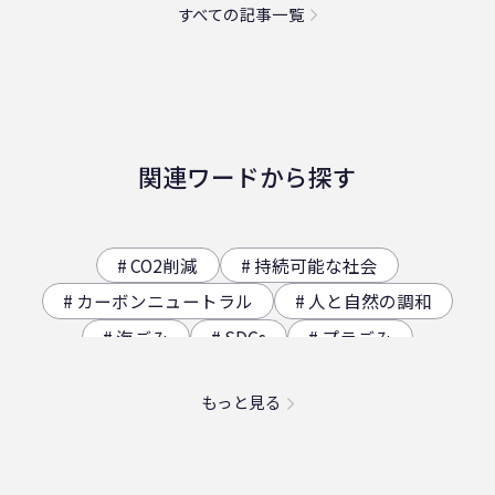
すべての記事一覧
関連ワードから探す
CO2削減
持続可能な社会
カーボンニュートラル
人と自然の調和
海ごみ
SDGs
プラごみ
ジオサイト
香川県の歴史（自然）
もっと見る
海洋プラスチック問題
映え
社員食堂
二日酔い
フードロス
農業
エコ
スパイスカレー