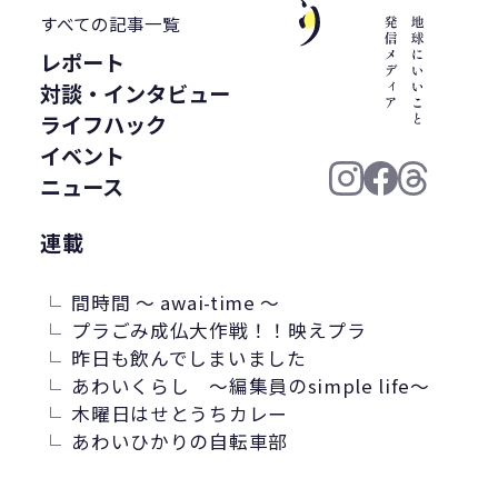
WWF ジャパン
居酒屋
ウミガメ
すべての記事一覧
有明浜
サステナブルフード
レポート
バイオプラスチック
プラスチック削減
対談・インタビュー
CFP
令和の米騒動
ZERO WASTE
ライフハック
廃プラ
材質マーク
焼肉
禅
イベント
プラスチック資源循環戦略
低炭素
ニュース
うどん
廃棄問題
エネルギー
連載
東洋インキ
牡蠣カレー
バイオマスレジン南魚沼
間時間 ～ awai-time ～
マイクロプラスチック
プラごみ成仏大作戦！！映えプラ
昨日も飲んでしまいました
マテリアルリサイクル
CO2排出
あわいくらし ～編集員のsimple life～
農地再生
カニ殻
林業
精米
木曜日はせとうちカレー
GPTY
えらぼう。フェア
廃棄物利用
あわいひかりの自転車部
カレッタ
株式会社パブリック