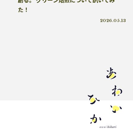
創る。 グリーン焙煎について訊いてみ
うどん県
環境回復
ライスレジン
た！
包装材不足
環境森林部
2026.05.13
原油価格高騰
海ごみリーダー
食文化
産業廃棄物
フードロス削減
薄肉化
地球温暖化
ツキノワグマ
日本印刷産業連合会
漁業
乳白フィルム
RPF
魚沼ライス
日本航空
ゴミ0
瀬戸内国際芸術祭
ナフサ不足
研究
プラスチックを自然に還す
18μm
豊島
小豆島
インキ削減
ノンソルベントラミネート
砕石業
3R+Renewable
豊島問題