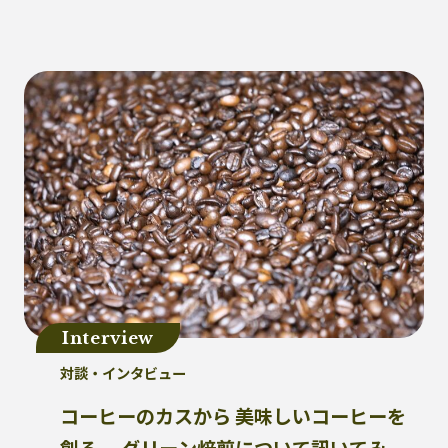
健康
パッケージフィルム
ライフスタイル
観音寺市
自転車
バイオマスフィルム
カレー
グラビア印刷
サーマルリサイクル
パッケージお役立ち
ライスフィルム
香川県
イベント
瀬戸内海
プラスチックゴミ削減
廃棄物ゼロ
環境印刷
GPマーク
里海
ビーチクリーン
かがわ里海大学
微生物
脱プラ
四国
海洋問題
Interview
地産地消
害獣
サステナビリティ
対談・インタビュー
瀬戸内海国立公園
資源
サーキュラーエコノミー
賞味期限
コーヒーのカスから 美味しいコーヒーを
立ち飲み
低炭素コンクリート