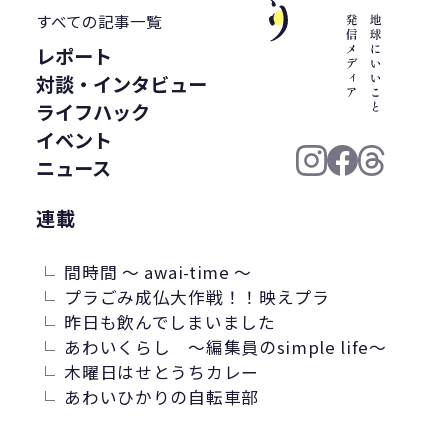
WWF ジャパン
居酒屋
ウミガメ
すべての記事一覧
有明浜
サステナブルフード
レポート
バイオプラスチック
プラスチック削減
対談・インタビュー
CFP
令和の米騒動
ZERO WASTE
ライフハック
廃プラ
材質マーク
焼肉
禅
イベント
プラスチック資源循環戦略
低炭素
ニュース
うどん
廃棄問題
エネルギー
連載
東洋インキ
牡蠣カレー
バイオマスレジン南魚沼
間時間 ～ awai-time ～
マイクロプラスチック
プラごみ成仏大作戦！！映えプラ
昨日も飲んでしまいました
マテリアルリサイクル
CO2排出
あわいくらし ～編集員のsimple life～
農地再生
カニ殻
林業
精米
木曜日はせとうちカレー
GPTY
えらぼう。フェア
廃棄物利用
あわいひかりの自転車部
カレッタ
株式会社パブリック