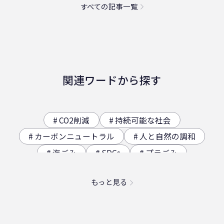
すべての記事一覧
関連ワードから探す
CO2削減
持続可能な社会
カーボンニュートラル
人と自然の調和
海ごみ
SDGs
プラごみ
ジオサイト
香川県の歴史（自然）
もっと見る
海洋プラスチック問題
映え
社員食堂
二日酔い
フードロス
農業
エコ
スパイスカレー