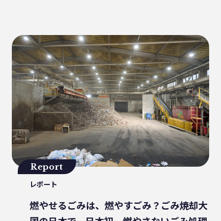
健康
パッケージフィルム
ライフスタイル
観音寺市
自転車
バイオマスフィルム
カレー
グラビア印刷
サーマルリサイクル
パッケージお役立ち
ライスフィルム
香川県
イベント
瀬戸内海
プラスチックゴミ削減
廃棄物ゼロ
環境印刷
GPマーク
里海
ビーチクリーン
かがわ里海大学
微生物
脱プラ
四国
海洋問題
Report
地産地消
害獣
サステナビリティ
レポート
瀬戸内海国立公園
資源
サーキュラーエコノミー
賞味期限
燃やせるごみは、燃やすごみ？ごみ焼却大
立ち飲み
低炭素コンクリート