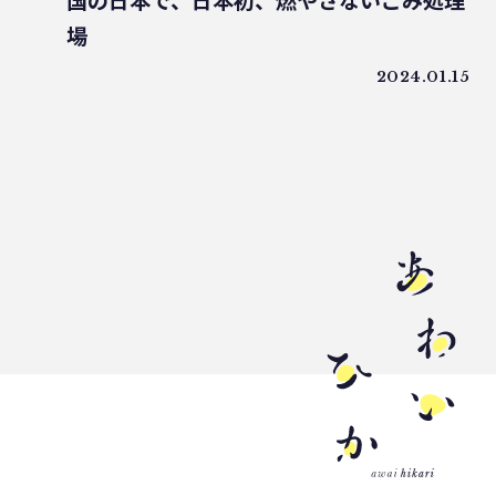
国の日本で、日本初、燃やさないごみ処理
うどん県
環境回復
ライスレジン
場
包装材不足
環境森林部
2024.01.15
原油価格高騰
海ごみリーダー
食文化
産業廃棄物
フードロス削減
薄肉化
地球温暖化
ツキノワグマ
日本印刷産業連合会
漁業
乳白フィルム
RPF
魚沼ライス
日本航空
ゴミ0
瀬戸内国際芸術祭
ナフサ不足
研究
プラスチックを自然に還す
18μm
豊島
小豆島
インキ削減
ノンソルベントラミネート
砕石業
3R+Renewable
豊島問題