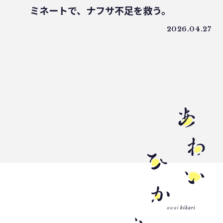
ミネートで、ナフサ不足を救う。
うどん県
環境回復
ライスレジン
包装材不足
環境森林部
2026.04.27
原油価格高騰
海ごみリーダー
食文化
産業廃棄物
フードロス削減
薄肉化
地球温暖化
ツキノワグマ
日本印刷産業連合会
漁業
乳白フィルム
RPF
魚沼ライス
日本航空
ゴミ0
瀬戸内国際芸術祭
ナフサ不足
研究
プラスチックを自然に還す
18μm
豊島
小豆島
インキ削減
ノンソルベントラミネート
砕石業
3R+Renewable
豊島問題