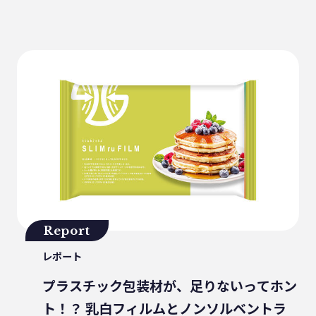
健康
パッケージフィルム
ライフスタイル
観音寺市
自転車
バイオマスフィルム
カレー
グラビア印刷
サーマルリサイクル
パッケージお役立ち
ライスフィルム
香川県
イベント
瀬戸内海
プラスチックゴミ削減
廃棄物ゼロ
環境印刷
GPマーク
里海
ビーチクリーン
かがわ里海大学
微生物
脱プラ
四国
海洋問題
Report
地産地消
害獣
サステナビリティ
レポート
瀬戸内海国立公園
資源
プラスチック包装材が、足りないってホン
サーキュラーエコノミー
賞味期限
ト！？ 乳白フィルムとノンソルベントラ
立ち飲み
低炭素コンクリート