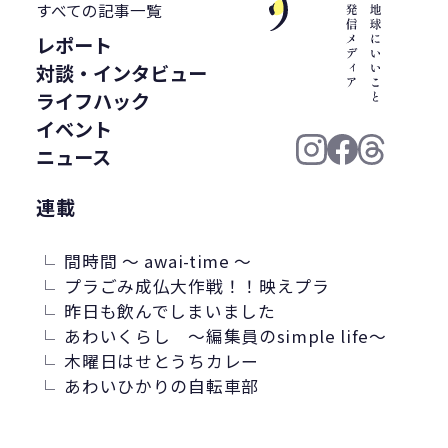
WWF ジャパン
居酒屋
ウミガメ
すべての記事一覧
有明浜
サステナブルフード
レポート
バイオプラスチック
プラスチック削減
対談・インタビュー
ライフハック
CFP
令和の米騒動
ZERO WASTE
イベント
廃プラ
材質マーク
焼肉
禅
ニュース
プラスチック資源循環戦略
低炭素
うどん
廃棄問題
エネルギー
連載
東洋インキ
牡蠣カレー
間時間 ～ awai-time ～
バイオマスレジン南魚沼
プラごみ成仏大作戦！！映えプラ
マイクロプラスチック
昨日も飲んでしまいました
マテリアルリサイクル
CO2排出
あわいくらし ～編集員のsimple life～
農地再生
カニ殻
林業
精米
木曜日はせとうちカレー
あわいひかりの自転車部
GPTY
えらぼう。フェア
廃棄物利用
カレッタ
株式会社パブリック