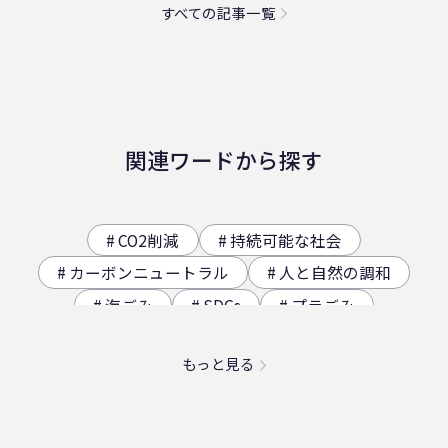
すべての記事一覧
関連ワードから探す
CO2削減
持続可能な社会
カーボンニュートラル
人と自然の調和
海ごみ
SDGs
プラごみ
ジオサイト
香川県の歴史（自然）
もっと見る
海洋プラスチック問題
映え
社員食堂
二日酔い
フードロス
農業
エコ
スパイスカレー