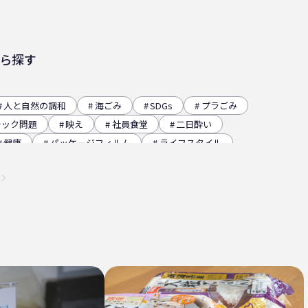
ら探す
人と自然の調和
海ごみ
SDGs
プラごみ
チック問題
映え
社員食堂
二日酔い
健康
パッケージフィルム
ライフスタイル
レー
グラビア印刷
サーマルリサイクル
イベント
瀬戸内海
プラスチックゴミ削減
チクリーン
かがわ里海大学
微生物
脱プラ
ステナビリティ
瀬戸内海国立公園
資源
低炭素コンクリート
うどん県
環境回復
高騰
海ごみリーダー
食文化
産業廃棄物
マ
日本印刷産業連合会
漁業
乳白フィルム
瀬戸内国際芸術祭
ナフサ不足
研究