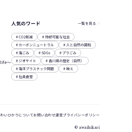
人気のワード
一覧を見る
CO2削減
持続可能な社会
カーボンニュートラル
人と自然の調和
海ごみ
SDGs
プラごみ
ジオサイト
香川県の歴史（自然）
ife～
海洋プラスチック問題
映え
社員食堂
あわいひかりについて
お問い合わせ
運営
プライバシーポリシー
© awaihikari