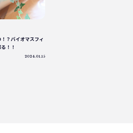
コーヒー好き
トンネルコンポスト方式
発酵
ごみ削減
の！？バイオマスフィ
探る！！
2024.01.15