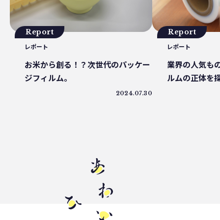
三豊市
PP
増肉係数
イオンレイクタウン
プラスチック
Report
Report
レポート
レポート
お米から創る！？次世代のパッケー
業界の人気も
ジフィルム。
ルムの正体を
2024.07.30