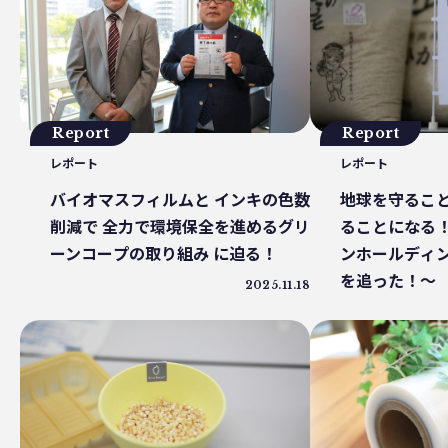
プラスチックを自然に還す
18μm
豊島
小
砕石業
3R+Renewable
豊島問題
WWF
サステナブルフード
バイオプラスチック
プラスチッ
廃プラ
材質マーク
焼肉
禅
プラスチッ
エネルギー
東洋インキ
牡蠣カレー
バ
Report
Report
マテリアルリサイクル
CO2排出
農地再生
カニ殻
レポート
レポート
廃棄物利用
カレッタ
株式会社パブリック
廃棄物固形燃料
汚染産業
パーソナルカラー
地球を守ること
バイオマスフィルムと インキの色数
かがわプラスチックスマート大賞
循環
ゼロウェイス
ることになる
削減で 全力で環境保全を進めるグリ
ランニング
JAL
野球
クリーンオーシャンアン
ンホールディ
ーンコープの取り組み に迫る！
耕作放棄地
リサイクル
LCA
鎌倉
古
を追った！〜
2025.11.18
ソフトパッケージ
産卵数
ファッションロス
徳島インディゴソックス
グリーンピース
レクザムボールパーク丸亀
OPP
食料自給率
グリーンプリンティング
チャック付き袋
レジ袋
グリーン焙煎
町中華
蚤の市
ワンピー
ケミカルリサイクル
海洋汚染
トリゼンクオリテ