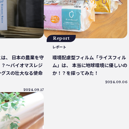
豆島
インキ削減
ノンソルベントラミネート
 ジャパン
居酒屋
ウミガメ
有明浜
ク削減
CFP
令和の米騒動
ZERO WASTE
ク資源循環戦略
低炭素
うどん
廃棄問題
イオマスレジン南魚沼
マイクロプラスチック
Report
林業
精米
GPTY
えらぼう。フェア
レポート
ジーパン
精進料理
里山
お寺
紙ストロー
J-クレジット
半農半X
は、 日本の農業を守
環境配慮型フィルム「ライスフィル
ト
環境汚染
繊維・アパレル産業
美波町
！？〜バイオマスレジ
ム」は、 本当に地球環境に優しいの
サンブル
ゼロ・ウェイスト
生分解
ビール
ングスの壮大なる使命
か！？を探ってみた！
着
ごみ処理
微生物分解
海専用肥料
2024.09.06
リデュース
MOFU-DX
アマモ
2024.09.17
海洋ごみ問題
チャイナプラス
産廃
固形燃料
アライドコーヒー
持続可能
PE
香川オリーブガイナーズ
アーキペラゴ
スパウチ
PHA生成
イオン
日和佐
ィオーシャンズ
痛風鍋
プラゴミ
親子