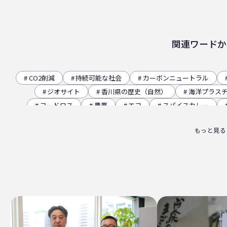
関連ワードか
CO2削減
持続可能な社会
カーボンニュートラル
ジオサイト
香川県の歴史（自然）
海洋プラス
フードロス
農業
エコ
スパイスカレー
観音寺市
自転車
バイオマスフィルム
カ
もっと見る
パッケージお役立ち
ライスフィルム
香川県
廃棄物ゼロ
環境印刷
GPマーク
里海
ビー
四国
海洋問題
地産地消
害獣
サ
サーキュラーエコノミー
賞味期限
立ち飲み
ライスレジン
包装材不足
環境森林部
原油価格
フードロス削減
薄肉化
地球温暖化
ツキノワグ
RPF
魚沼ライス
日本航空
ゴミ0