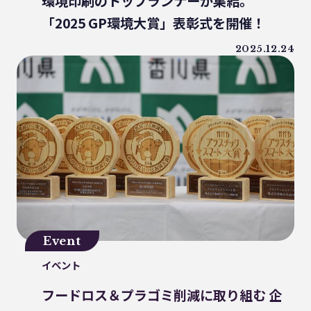
環境印刷のトップランナーが集結。
うどん県
環境回復
ライスレジン
「2025 GP環境大賞」表彰式を開催！
包装材不足
環境森林部
2025.12.24
原油価格高騰
海ごみリーダー
食文化
産業廃棄物
フードロス削減
薄肉化
地球温暖化
ツキノワグマ
日本印刷産業連合会
漁業
乳白フィルム
RPF
魚沼ライス
日本航空
ゴミ0
瀬戸内国際芸術祭
ナフサ不足
研究
プラスチックを自然に還す
18μm
Event
豊島
小豆島
インキ削減
イベント
ノンソルベントラミネート
砕石業
3R+Renewable
豊島問題
フードロス＆プラゴミ削減に取り組む 企