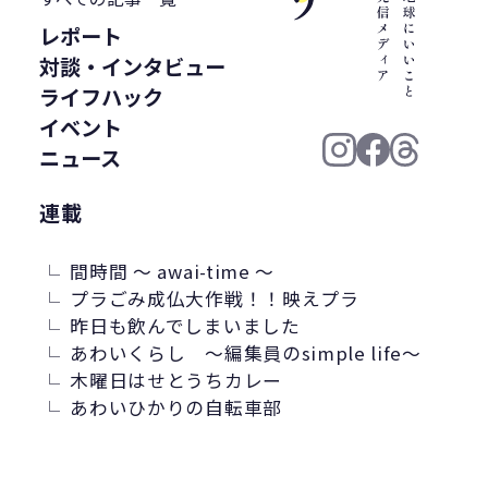
ジーパン
精進料理
里山
お寺
レポート
廃棄物固形燃料
汚染産業
対談・インタビュー
パーソナルカラー
紙ストロー
ライフハック
J-クレジット
半農半X
イベント
かがわプラスチックスマート大賞
循環
ニュース
ゼロウェイスト
環境汚染
連載
繊維・アパレル産業
美波町
ランニング
JAL
野球
間時間 ～ awai-time ～
クリーンオーシャンアンサンブル
プラごみ成仏大作戦！！映えプラ
昨日も飲んでしまいました
ゼロ・ウェイスト
生分解
ビール
あわいくらし ～編集員のsimple life～
耕作放棄地
リサイクル
LCA
木曜日はせとうちカレー
鎌倉
古着
ごみ処理
あわいひかりの自転車部
微生物分解
海専用肥料
ソフトパッケージ
産卵数