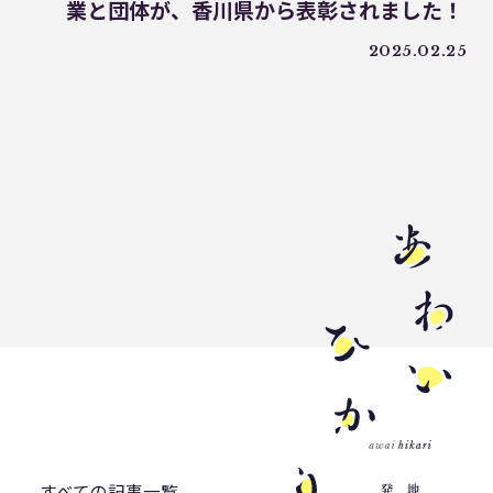
WWF ジャパン
居酒屋
ウミガメ
業と団体が、香川県から表彰されました！
有明浜
サステナブルフード
2025.02.25
バイオプラスチック
プラスチック削減
CFP
令和の米騒動
ZERO WASTE
廃プラ
材質マーク
焼肉
禅
プラスチック資源循環戦略
低炭素
うどん
廃棄問題
エネルギー
東洋インキ
牡蠣カレー
バイオマスレジン南魚沼
マイクロプラスチック
マテリアルリサイクル
CO2排出
農地再生
カニ殻
林業
精米
GPTY
えらぼう。フェア
廃棄物利用
カレッタ
株式会社パブリック
すべての記事一覧