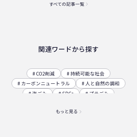
すべての記事一覧
関連ワードから探す
CO2削減
持続可能な社会
カーボンニュートラル
人と自然の調和
海ごみ
SDGs
プラごみ
ジオサイト
香川県の歴史（自然）
もっと見る
海洋プラスチック問題
映え
社員食堂
二日酔い
フードロス
農業
エコ
スパイスカレー