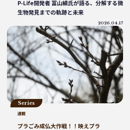
WWF ジャパン
居酒屋
ウミガメ
P-Life開発者 冨山績氏が語る、分解する微
有明浜
サステナブルフード
生物発見までの軌跡と未来
バイオプラスチック
プラスチック削減
2026.04.17
CFP
令和の米騒動
ZERO WASTE
廃プラ
材質マーク
焼肉
禅
プラスチック資源循環戦略
低炭素
うどん
廃棄問題
エネルギー
東洋インキ
牡蠣カレー
バイオマスレジン南魚沼
マイクロプラスチック
マテリアルリサイクル
CO2排出
Series
農地再生
カニ殻
林業
精米
連載
GPTY
えらぼう。フェア
廃棄物利用
カレッタ
株式会社パブリック
プラごみ成仏大作戦！！映えプラ