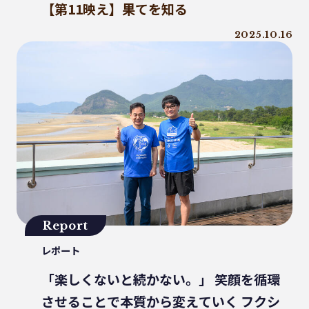
【第11映え】果てを知る
ファッションロス
リデュース
MOFU-DX
アマモ
2025.10.16
徳島インディゴソックス
グリーンピース
海洋ごみ問題
チャイナプラス
産廃
レクザムボールパーク丸亀
OPP
食料自給率
固形燃料
アライドコーヒー
持続可能
グリーンプリンティング
チャック付き袋
レジ袋
PE
香川オリーブガイナーズ
アーキペラゴ
グリーン焙煎
町中華
Report
蚤の市
ワンピースパウチ
PHA生成
レポート
イオン
日和佐
ケミカルリサイクル
「楽しくないと続かない。」 笑顔を循環
海洋汚染
させることで本質から変えていく フクシ
トリゼンクオリティオーシャンズ
痛風鍋