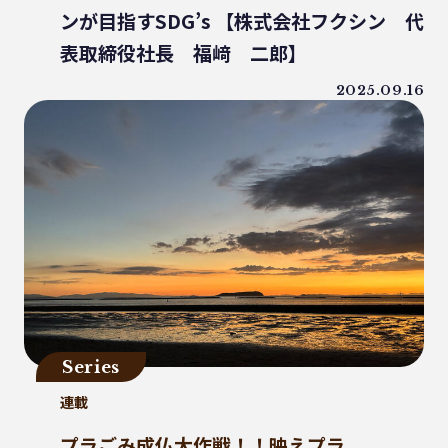
ンが目指すSDG’s 【株式会社フクシン 代
プラゴミ
親子
三豊市
PP
表取締役社長 福﨑 二郎】
増肉係数
イオンレイクタウン
コーヒー好き
トンネルコンポスト方式
2025.09.16
発酵
プラスチックごみ削減
Series
連載
プラごみ成仏大作戦！！映えプラ