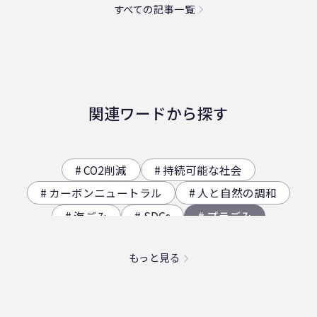
すべての記事一覧
関連ワードから探す
CO2削減
持続可能な社会
カーボンニュートラル
人と自然の調和
海ごみ
SDGs
プラごみ
ジオサイト
香川県の歴史（自然）
もっと見る
海洋プラスチック問題
映え
社員食堂
二日酔い
フードロス
農業
エコ
スパイスカレー