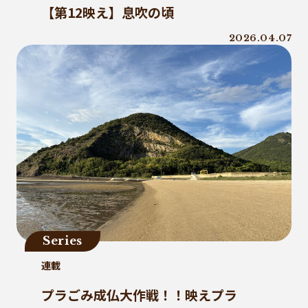
ジーパン
精進料理
里山
お寺
【第12映え】息吹の頃
廃棄物固形燃料
汚染産業
2026.04.07
パーソナルカラー
紙ストロー
J-クレジット
半農半X
かがわプラスチックスマート大賞
循環
ゼロウェイスト
環境汚染
繊維・アパレル産業
美波町
ランニング
JAL
野球
クリーンオーシャンアンサンブル
ゼロ・ウェイスト
生分解
ビール
耕作放棄地
リサイクル
LCA
Series
鎌倉
古着
ごみ処理
連載
微生物分解
海専用肥料
プラごみ成仏大作戦！！映えプラ
ソフトパッケージ
産卵数