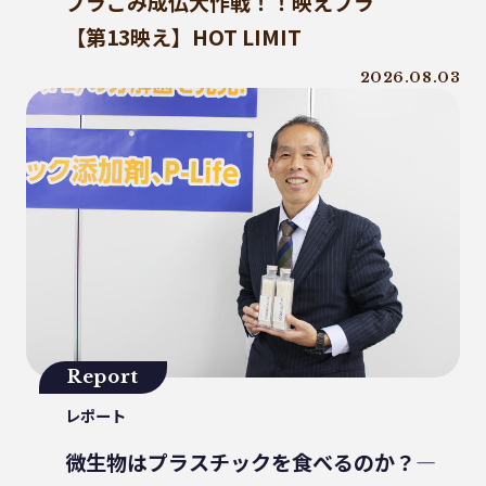
プラごみ成仏大作戦！！映えプラ
うどん県
環境回復
ライスレジン
【第13映え】HOT LIMIT
包装材不足
環境森林部
2026.08.03
原油価格高騰
海ごみリーダー
食文化
産業廃棄物
フードロス削減
薄肉化
地球温暖化
ツキノワグマ
日本印刷産業連合会
漁業
乳白フィルム
RPF
魚沼ライス
日本航空
ゴミ0
瀬戸内国際芸術祭
ナフサ不足
研究
プラスチックを自然に還す
18μm
Report
豊島
小豆島
インキ削減
レポート
ノンソルベントラミネート
砕石業
3R+Renewable
豊島問題
微生物はプラスチックを食べるのか？―