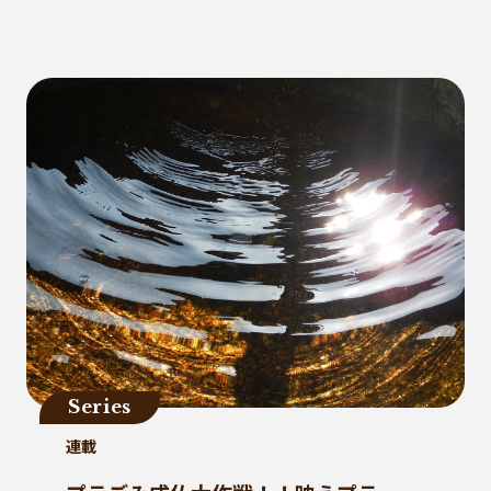
健康
パッケージフィルム
ライフスタイル
観音寺市
自転車
バイオマスフィルム
カレー
グラビア印刷
サーマルリサイクル
パッケージお役立ち
ライスフィルム
香川県
イベント
瀬戸内海
プラスチックゴミ削減
廃棄物ゼロ
環境印刷
GPマーク
里海
ビーチクリーン
かがわ里海大学
微生物
脱プラ
四国
海洋問題
地産地消
害獣
サステナビリティ
Series
瀬戸内海国立公園
資源
連載
サーキュラーエコノミー
賞味期限
立ち飲み
低炭素コンクリート