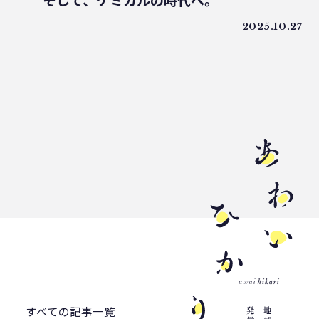
そして、ケミカルの時代へ。
うどん県
環境回復
ライスレジン
2025.10.27
包装材不足
環境森林部
原油価格高騰
海ごみリーダー
食文化
産業廃棄物
フードロス削減
薄肉化
地球温暖化
ツキノワグマ
日本印刷産業連合会
漁業
乳白フィルム
RPF
魚沼ライス
日本航空
ゴミ0
瀬戸内国際芸術祭
ナフサ不足
研究
プラスチックを自然に還す
18μm
豊島
小豆島
インキ削減
ノンソルベントラミネート
砕石業
3R+Renewable
豊島問題
すべての記事一覧