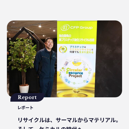
健康
パッケージフィルム
ライフスタイル
観音寺市
自転車
バイオマスフィルム
カレー
グラビア印刷
サーマルリサイクル
パッケージお役立ち
ライスフィルム
香川県
イベント
瀬戸内海
プラスチックゴミ削減
廃棄物ゼロ
環境印刷
GPマーク
里海
ビーチクリーン
かがわ里海大学
微生物
脱プラ
四国
海洋問題
Report
地産地消
害獣
サステナビリティ
レポート
瀬戸内海国立公園
資源
サーキュラーエコノミー
賞味期限
リサイクルは、サーマルからマテリアル。
立ち飲み
低炭素コンクリート