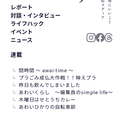
WWF ジャパン
居酒屋
ウミガメ
レポート
有明浜
サステナブルフード
対談・インタビュー
バイオプラスチック
プラスチック削減
ライフハック
CFP
令和の米騒動
ZERO WASTE
イベント
廃プラ
材質マーク
焼肉
禅
ニュース
プラスチック資源循環戦略
低炭素
連載
うどん
廃棄問題
エネルギー
東洋インキ
牡蠣カレー
間時間 ～ awai-time ～
バイオマスレジン南魚沼
プラごみ成仏大作戦！！映えプラ
昨日も飲んでしまいました
マイクロプラスチック
あわいくらし ～編集員のsimple life～
マテリアルリサイクル
CO2排出
木曜日はせとうちカレー
農地再生
カニ殻
林業
精米
あわいひかりの自転車部
GPTY
えらぼう。フェア
廃棄物利用
カレッタ
株式会社パブリック