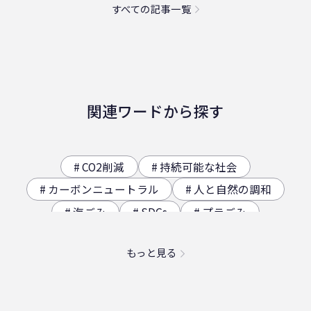
すべての記事一覧
関連ワードから探す
CO2削減
持続可能な社会
カーボンニュートラル
人と自然の調和
海ごみ
SDGs
プラごみ
ジオサイト
香川県の歴史（自然）
もっと見る
海洋プラスチック問題
映え
社員食堂
二日酔い
フードロス
農業
エコ
スパイスカレー