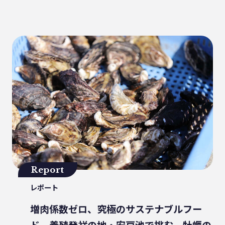
健康
パッケージフィルム
ライフスタイル
観音寺市
自転車
バイオマスフィルム
カレー
グラビア印刷
サーマルリサイクル
パッケージお役立ち
ライスフィルム
香川県
イベント
瀬戸内海
プラスチックゴミ削減
廃棄物ゼロ
環境印刷
GPマーク
里海
ビーチクリーン
かがわ里海大学
微生物
脱プラ
四国
海洋問題
Report
地産地消
害獣
サステナビリティ
レポート
瀬戸内海国立公園
資源
サーキュラーエコノミー
賞味期限
増肉係数ゼロ、究極のサステナブルフー
立ち飲み
低炭素コンクリート