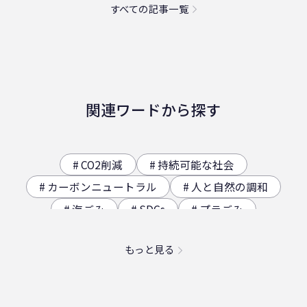
すべての記事一覧
関連ワードから探す
CO2削減
持続可能な社会
カーボンニュートラル
人と自然の調和
海ごみ
SDGs
プラごみ
ジオサイト
香川県の歴史（自然）
もっと見る
海洋プラスチック問題
映え
社員食堂
二日酔い
フードロス
農業
エコ
スパイスカレー