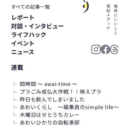
WWF ジャパン
居酒屋
ウミガメ
すべての記事一覧
有明浜
サステナブルフード
レポート
バイオプラスチック
プラスチック削減
対談・インタビュー
CFP
令和の米騒動
ZERO WASTE
ライフハック
廃プラ
材質マーク
焼肉
禅
イベント
プラスチック資源循環戦略
低炭素
ニュース
うどん
廃棄問題
エネルギー
連載
東洋インキ
牡蠣カレー
バイオマスレジン南魚沼
間時間 ～ awai-time ～
マイクロプラスチック
プラごみ成仏大作戦！！映えプラ
昨日も飲んでしまいました
マテリアルリサイクル
CO2排出
あわいくらし ～編集員のsimple life～
農地再生
カニ殻
林業
精米
木曜日はせとうちカレー
GPTY
えらぼう。フェア
廃棄物利用
あわいひかりの自転車部
カレッタ
株式会社パブリック