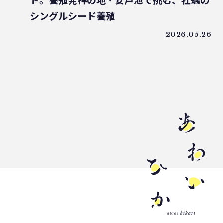
ド。養殖発祥の地・安戸池で挑む、牡蠣の
うどん県
環境回復
ライスレジン
シングルシード養殖
包装材不足
環境森林部
2026.05.26
原油価格高騰
海ごみリーダー
食文化
産業廃棄物
フードロス削減
薄肉化
地球温暖化
ツキノワグマ
日本印刷産業連合会
漁業
乳白フィルム
RPF
魚沼ライス
日本航空
ゴミ0
瀬戸内国際芸術祭
ナフサ不足
研究
プラスチックを自然に還す
18μm
豊島
小豆島
インキ削減
ノンソルベントラミネート
砕石業
3R+Renewable
豊島問題