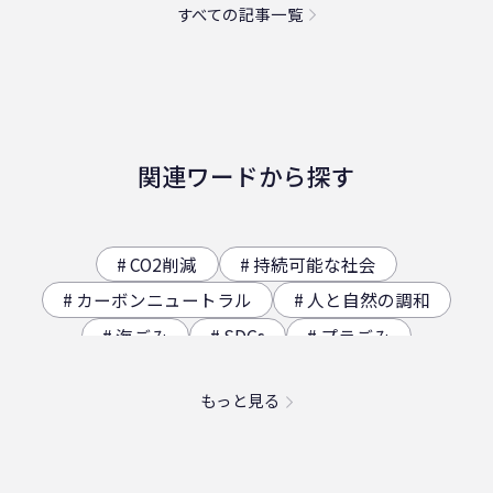
すべての記事一覧
関連ワードから探す
CO2削減
持続可能な社会
カーボンニュートラル
人と自然の調和
海ごみ
SDGs
プラごみ
ジオサイト
香川県の歴史（自然）
もっと見る
海洋プラスチック問題
映え
社員食堂
二日酔い
フードロス
農業
エコ
スパイスカレー