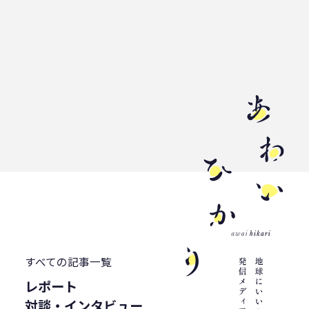
WWF ジャパン
居酒屋
ウミガメ
有明浜
サステナブルフード
バイオプラスチック
プラスチック削減
CFP
令和の米騒動
ZERO WASTE
廃プラ
材質マーク
焼肉
禅
プラスチック資源循環戦略
低炭素
うどん
廃棄問題
エネルギー
東洋インキ
牡蠣カレー
バイオマスレジン南魚沼
マイクロプラスチック
マテリアルリサイクル
CO2排出
農地再生
カニ殻
林業
精米
すべての記事一覧
GPTY
えらぼう。フェア
廃棄物利用
レポート
カレッタ
株式会社パブリック
対談・インタビュー