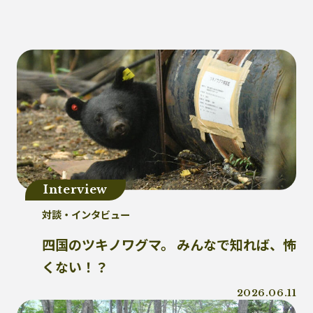
健康
パッケージフィルム
ライフスタイル
観音寺市
自転車
バイオマスフィルム
カレー
グラビア印刷
サーマルリサイクル
パッケージお役立ち
ライスフィルム
香川県
イベント
瀬戸内海
プラスチックゴミ削減
廃棄物ゼロ
環境印刷
GPマーク
里海
Interview
ビーチクリーン
かがわ里海大学
対談・インタビュー
微生物
脱プラ
四国
海洋問題
地産地消
害獣
サステナビリティ
四国のツキノワグマ。 みんなで知れば、怖
瀬戸内海国立公園
資源
くない！？
サーキュラーエコノミー
賞味期限
2026.06.11
立ち飲み
低炭素コンクリート