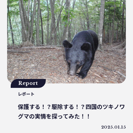
うどん県
環境回復
ライスレジン
包装材不足
環境森林部
原油価格高騰
海ごみリーダー
食文化
産業廃棄物
フードロス削減
薄肉化
地球温暖化
ツキノワグマ
日本印刷産業連合会
漁業
乳白フィルム
RPF
魚沼ライス
日本航空
ゴミ0
瀬戸内国際芸術祭
Report
ナフサ不足
研究
レポート
プラスチックを自然に還す
18μm
豊島
小豆島
インキ削減
保護する！？駆除する！？四国のツキノワ
ノンソルベントラミネート
砕石業
グマの実情を探ってみた！！
3R+Renewable
豊島問題
2025.01.15