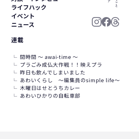
ジーパン
精進料理
里山
お寺
ライフハック
廃棄物固形燃料
汚染産業
イベント
パーソナルカラー
紙ストロー
ニュース
J-クレジット
半農半X
連載
かがわプラスチックスマート大賞
循環
ゼロウェイスト
環境汚染
間時間 ～ awai-time ～
繊維・アパレル産業
美波町
プラごみ成仏大作戦！！映えプラ
昨日も飲んでしまいました
ランニング
JAL
野球
あわいくらし ～編集員のsimple life～
クリーンオーシャンアンサンブル
木曜日はせとうちカレー
ゼロ・ウェイスト
生分解
ビール
あわいひかりの自転車部
耕作放棄地
リサイクル
LCA
鎌倉
古着
ごみ処理
微生物分解
海専用肥料
ソフトパッケージ
産卵数