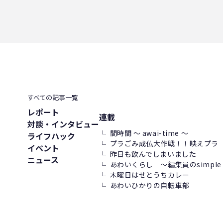
コーヒー好き
トンネルコンポスト方式
発酵
ごみ削減
すべての記事一覧
レポート
連載
対談・インタビュー
間時間 ～ awai-time ～
ライフハック
プラごみ成仏大作戦！！映えプラ
イベント
昨日も飲んでしまいました
ニュース
あわいくらし ～編集員のsimple l
木曜日はせとうちカレー
あわいひかりの自転車部