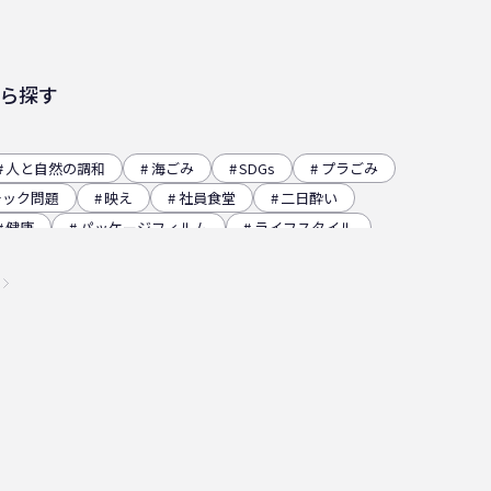
ら探す
人と自然の調和
海ごみ
SDGs
プラごみ
チック問題
映え
社員食堂
二日酔い
健康
パッケージフィルム
ライフスタイル
レー
グラビア印刷
サーマルリサイクル
イベント
瀬戸内海
プラスチックゴミ削減
チクリーン
かがわ里海大学
微生物
脱プラ
ステナビリティ
瀬戸内海国立公園
資源
低炭素コンクリート
うどん県
環境回復
高騰
海ごみリーダー
食文化
産業廃棄物
マ
日本印刷産業連合会
漁業
乳白フィルム
瀬戸内国際芸術祭
ナフサ不足
研究