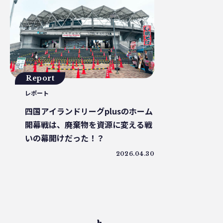
プラスチックを自然に還す
18μm
豊島
小
砕石業
3R+Renewable
豊島問題
WWF
サステナブルフード
バイオプラスチック
プラスチッ
廃プラ
材質マーク
焼肉
禅
プラスチッ
エネルギー
東洋インキ
牡蠣カレー
バ
マテリアルリサイクル
CO2排出
農地再生
カニ殻
Report
廃棄物利用
カレッタ
株式会社パブリック
レポート
廃棄物固形燃料
汚染産業
パーソナルカラー
かがわプラスチックスマート大賞
循環
ゼロウェイス
四国アイランドリーグplusのホーム
ランニング
JAL
野球
クリーンオーシャンアン
開幕戦は、廃棄物を資源に変える戦
耕作放棄地
リサイクル
LCA
鎌倉
古
いの幕開けだった！？
ソフトパッケージ
産卵数
ファッションロス
2026.04.30
徳島インディゴソックス
グリーンピース
レクザムボールパーク丸亀
OPP
食料自給率
グリーンプリンティング
チャック付き袋
レジ袋
グリーン焙煎
町中華
蚤の市
ワンピー
ケミカルリサイクル
海洋汚染
トリゼンクオリテ