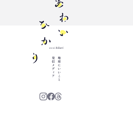
三豊市
PP
増肉係数
イオンレイクタウン
プラスチック