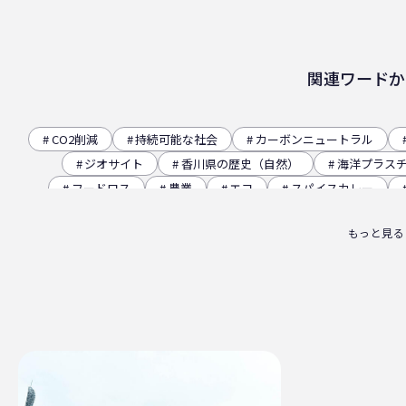
関連ワードか
CO2削減
持続可能な社会
カーボンニュートラル
ジオサイト
香川県の歴史（自然）
海洋プラス
フードロス
農業
エコ
スパイスカレー
観音寺市
自転車
バイオマスフィルム
カ
もっと見る
パッケージお役立ち
ライスフィルム
香川県
廃棄物ゼロ
環境印刷
GPマーク
里海
ビー
四国
海洋問題
地産地消
害獣
サ
サーキュラーエコノミー
賞味期限
立ち飲み
ライスレジン
包装材不足
環境森林部
原油価格
フードロス削減
薄肉化
地球温暖化
ツキノワグ
RPF
魚沼ライス
日本航空
ゴミ0