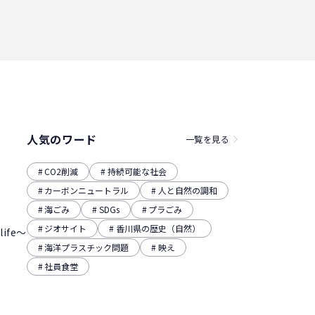
人気のワード
一覧を見る
CO2削減
持続可能な社会
カーボンニュートラル
人と自然の調和
海ごみ
SDGs
プラごみ
ジオサイト
香川県の歴史（自然）
ife～
海洋プラスチック問題
映え
社員食堂