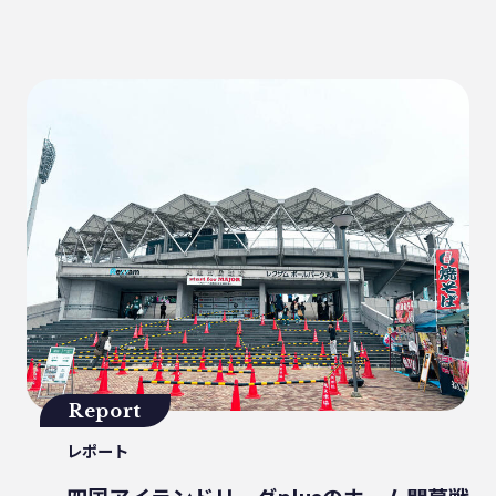
健康
パッケージフィルム
ライフスタイル
観音寺市
自転車
バイオマスフィルム
カレー
グラビア印刷
サーマルリサイクル
パッケージお役立ち
ライスフィルム
香川県
イベント
瀬戸内海
プラスチックゴミ削減
廃棄物ゼロ
環境印刷
GPマーク
里海
ビーチクリーン
かがわ里海大学
微生物
脱プラ
四国
海洋問題
地産地消
害獣
サステナビリティ
Report
瀬戸内海国立公園
資源
レポート
サーキュラーエコノミー
賞味期限
立ち飲み
低炭素コンクリート