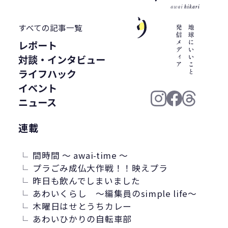
WWF ジャパン
居酒屋
ウミガメ
有明浜
サステナブルフード
すべての記事一覧
バイオプラスチック
プラスチック削減
レポート
CFP
令和の米騒動
ZERO WASTE
対談・インタビュー
廃プラ
材質マーク
焼肉
禅
ライフハック
プラスチック資源循環戦略
低炭素
イベント
うどん
廃棄問題
エネルギー
ニュース
東洋インキ
牡蠣カレー
連載
バイオマスレジン南魚沼
マイクロプラスチック
間時間 ～ awai-time ～
マテリアルリサイクル
CO2排出
プラごみ成仏大作戦！！映えプラ
昨日も飲んでしまいました
農地再生
カニ殻
林業
精米
あわいくらし ～編集員のsimple life～
GPTY
えらぼう。フェア
廃棄物利用
木曜日はせとうちカレー
カレッタ
株式会社パブリック
あわいひかりの自転車部