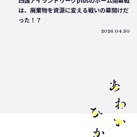
四国アイランドリーグplusのホーム開幕戦
うどん県
環境回復
ライスレジン
は、廃棄物を資源に変える戦いの幕開けだ
包装材不足
環境森林部
った！？
原油価格高騰
海ごみリーダー
2026.04.30
食文化
産業廃棄物
フードロス削減
薄肉化
地球温暖化
ツキノワグマ
日本印刷産業連合会
漁業
乳白フィルム
RPF
魚沼ライス
日本航空
ゴミ0
瀬戸内国際芸術祭
ナフサ不足
研究
プラスチックを自然に還す
18μm
豊島
小豆島
インキ削減
ノンソルベントラミネート
砕石業
3R+Renewable
豊島問題