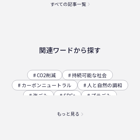
すべての記事一覧
関連ワードから探す
CO2削減
持続可能な社会
カーボンニュートラル
人と自然の調和
海ごみ
SDGs
プラごみ
ジオサイト
香川県の歴史（自然）
もっと見る
海洋プラスチック問題
映え
社員食堂
二日酔い
フードロス
農業
エコ
スパイスカレー