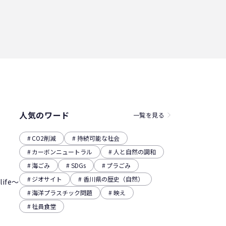
人気のワード
一覧を見る
CO2削減
持続可能な社会
カーボンニュートラル
人と自然の調和
海ごみ
SDGs
プラごみ
ジオサイト
香川県の歴史（自然）
ife～
海洋プラスチック問題
映え
社員食堂