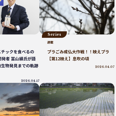
豆島
インキ削減
ノンソルベントラミネート
 ジャパン
居酒屋
ウミガメ
有明浜
ク削減
CFP
令和の米騒動
ZERO WASTE
ク資源循環戦略
低炭素
うどん
廃棄問題
イオマスレジン南魚沼
マイクロプラスチック
Series
林業
精米
GPTY
えらぼう。フェア
連載
ジーパン
精進料理
里山
お寺
紙ストロー
J-クレジット
半農半X
スチックを食べるの
プラごみ成仏大作戦！！映えプラ
ト
環境汚染
繊維・アパレル産業
美波町
fe開発者 冨山績氏が語
【第12映え】息吹の頃
サンブル
ゼロ・ウェイスト
生分解
ビール
微生物発見までの軌跡
2026.04.07
着
ごみ処理
微生物分解
海専用肥料
リデュース
MOFU-DX
アマモ
2026.04.17
海洋ごみ問題
チャイナプラス
産廃
固形燃料
アライドコーヒー
持続可能
PE
香川オリーブガイナーズ
アーキペラゴ
スパウチ
PHA生成
イオン
日和佐
ィオーシャンズ
痛風鍋
プラゴミ
親子