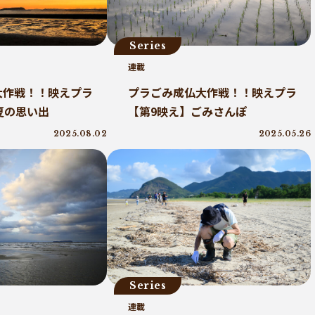
コーヒー好き
トンネルコンポスト方式
発酵
ごみ削減
Series
連載
大作戦！！映えプラ
プラごみ成仏大作戦！！映えプラ
夏の思い出
【第9映え】ごみさんぽ
2025.08.02
2025.05.26
Series
連載