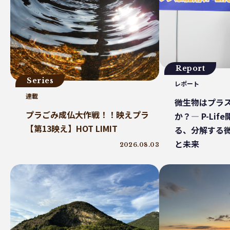
プラスチックを自然に還す
18μm
豊島
小
砕石業
3R+Renewable
豊島問題
WWF
サステナブルフード
バイオプラスチック
プラスチッ
廃プラ
材質マーク
焼肉
禅
プラスチッ
エネルギー
東洋インキ
牡蠣カレー
バ
Report
マテリアルリサイクル
CO2排出
農地再生
カニ殻
Series
レポート
廃棄物利用
カレッタ
株式会社パブリック
連載
廃棄物固形燃料
汚染産業
パーソナルカラー
微生物はプラ
かがわプラスチックスマート大賞
循環
ゼロウェイス
プラごみ成仏大作戦！！映えプラ
か？― P-Li
ランニング
JAL
野球
クリーンオーシャンアン
【第13映え】HOT LIMIT
る、分解する
耕作放棄地
リサイクル
LCA
鎌倉
古
と未来
2026.08.03
ソフトパッケージ
産卵数
ファッションロス
徳島インディゴソックス
グリーンピース
レクザムボールパーク丸亀
OPP
食料自給率
グリーンプリンティング
チャック付き袋
レジ袋
グリーン焙煎
町中華
蚤の市
ワンピー
ケミカルリサイクル
海洋汚染
トリゼンクオリテ