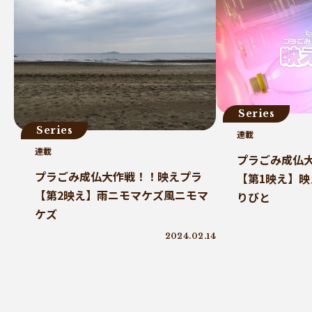
Series
Series
連載
連載
プラごみ成仏
プラごみ成仏大作戦！！映えプラ
【第1映え】
【第2映え】雨ニモマケズ風ニモマ
りびと
ケズ
2024.02.14