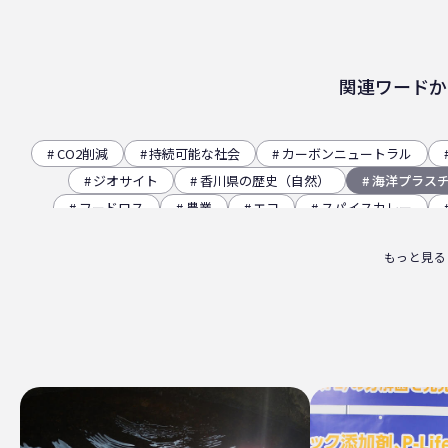
関連ワードか
CO2削減
持続可能な社会
カーボンニュートラル
ジオサイト
香川県の歴史（自然）
海洋プラス
フードロス
農業
エコ
スパイスカレー
観音寺市
自転車
バイオマスフィルム
カ
もっと見る
パッケージお役立ち
ライスフィルム
香川県
廃棄物ゼロ
環境印刷
GPマーク
里海
ビー
四国
海洋問題
地産地消
害獣
サ
サーキュラーエコノミー
賞味期限
立ち飲み
ライスレジン
包装材不足
環境森林部
原油価格
フードロス削減
薄肉化
地球温暖化
ツキノワグ
RPF
魚沼ライス
日本航空
ゴミ0