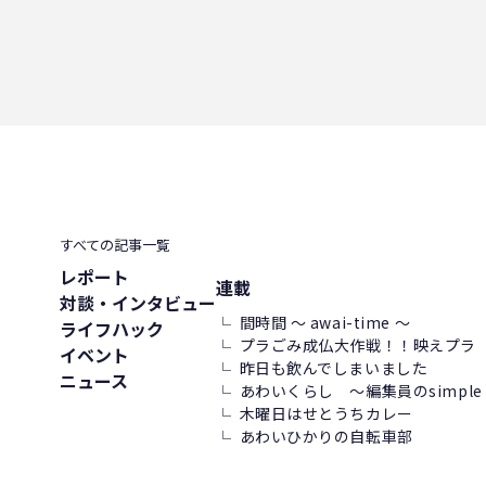
すべての記事一覧
レポート
連載
対談・インタビュー
間時間 ～ awai-time ～
ライフハック
プラごみ成仏大作戦！！映えプラ
イベント
昨日も飲んでしまいました
ニュース
あわいくらし ～編集員のsimple l
木曜日はせとうちカレー
あわいひかりの自転車部