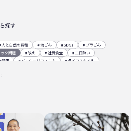
ら探す
人と自然の調和
海ごみ
SDGs
プラごみ
チック問題
映え
社員食堂
二日酔い
健康
パッケージフィルム
ライフスタイル
レー
グラビア印刷
サーマルリサイクル
イベント
瀬戸内海
プラスチックゴミ削減
チクリーン
かがわ里海大学
微生物
脱プラ
ステナビリティ
瀬戸内海国立公園
資源
低炭素コンクリート
うどん県
環境回復
高騰
海ごみリーダー
食文化
産業廃棄物
マ
日本印刷産業連合会
漁業
乳白フィルム
瀬戸内国際芸術祭
ナフサ不足
研究