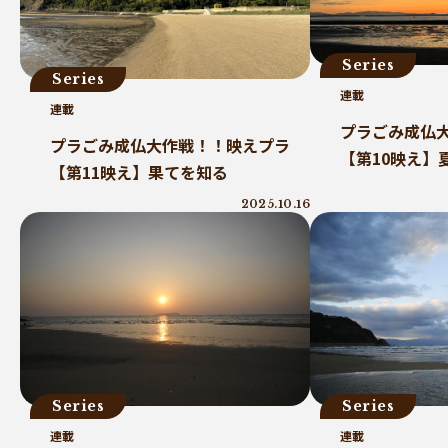
三豊市
PP
増肉係数
イオンレイクタウン
プラスチック
Series
Series
連載
連載
プラごみ成仏
プラごみ成仏大作戦！！映えプラ
【第10映え】
【第11映え】果てを知る
2025.10.16
Series
Series
連載
連載