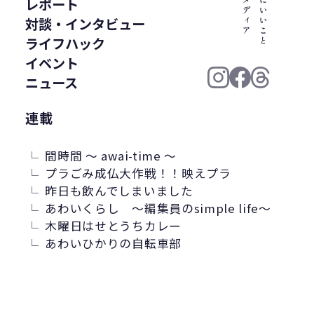
レポート
ジーパン
精進料理
里山
お寺
対談・インタビュー
廃棄物固形燃料
汚染産業
ライフハック
パーソナルカラー
紙ストロー
イベント
J-クレジット
半農半X
ニュース
かがわプラスチックスマート大賞
循環
連載
ゼロウェイスト
環境汚染
繊維・アパレル産業
美波町
間時間 ～ awai-time ～
ランニング
JAL
野球
プラごみ成仏大作戦！！映えプラ
クリーンオーシャンアンサンブル
昨日も飲んでしまいました
あわいくらし ～編集員のsimple life～
ゼロ・ウェイスト
生分解
ビール
木曜日はせとうちカレー
耕作放棄地
リサイクル
LCA
あわいひかりの自転車部
鎌倉
古着
ごみ処理
微生物分解
海専用肥料
ソフトパッケージ
産卵数