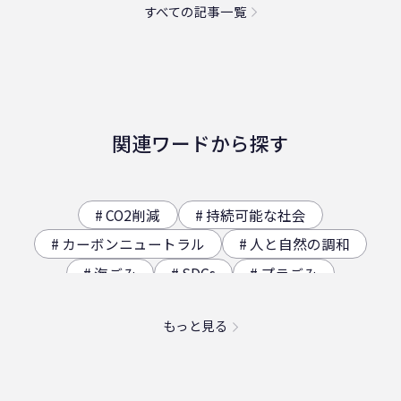
すべての記事一覧
関連ワードから探す
CO2削減
持続可能な社会
カーボンニュートラル
人と自然の調和
海ごみ
SDGs
プラごみ
ジオサイト
香川県の歴史（自然）
もっと見る
海洋プラスチック問題
映え
社員食堂
二日酔い
フードロス
農業
エコ
スパイスカレー