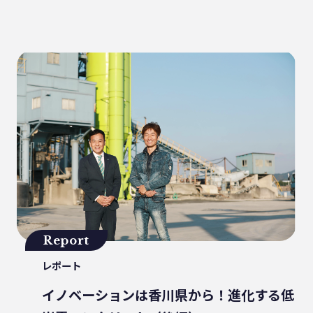
健康
パッケージフィルム
ライフスタイル
観音寺市
自転車
バイオマスフィルム
カレー
グラビア印刷
サーマルリサイクル
パッケージお役立ち
ライスフィルム
香川県
イベント
瀬戸内海
プラスチックゴミ削減
廃棄物ゼロ
環境印刷
GPマーク
里海
ビーチクリーン
かがわ里海大学
微生物
脱プラ
四国
海洋問題
地産地消
害獣
サステナビリティ
Report
瀬戸内海国立公園
資源
レポート
サーキュラーエコノミー
賞味期限
イノベーションは香川県から！進化する低
立ち飲み
低炭素コンクリート