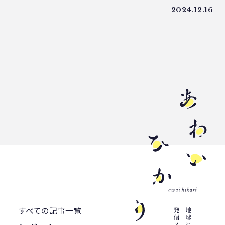
WWF ジャパン
居酒屋
ウミガメ
2024.12.16
有明浜
サステナブルフード
バイオプラスチック
プラスチック削減
CFP
令和の米騒動
ZERO WASTE
廃プラ
材質マーク
焼肉
禅
プラスチック資源循環戦略
低炭素
うどん
廃棄問題
エネルギー
東洋インキ
牡蠣カレー
バイオマスレジン南魚沼
マイクロプラスチック
マテリアルリサイクル
CO2排出
農地再生
カニ殻
林業
精米
GPTY
えらぼう。フェア
廃棄物利用
すべての記事一覧
カレッタ
株式会社パブリック