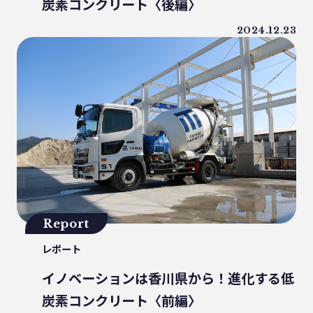
炭素コンクリート〈後編〉
うどん県
環境回復
ライスレジン
2024.12.23
包装材不足
環境森林部
原油価格高騰
海ごみリーダー
食文化
産業廃棄物
フードロス削減
薄肉化
地球温暖化
ツキノワグマ
日本印刷産業連合会
漁業
乳白フィルム
RPF
魚沼ライス
日本航空
ゴミ0
瀬戸内国際芸術祭
ナフサ不足
研究
プラスチックを自然に還す
18μm
Report
豊島
小豆島
インキ削減
レポート
ノンソルベントラミネート
砕石業
イノベーションは香川県から！進化する低
3R+Renewable
豊島問題
炭素コンクリート〈前編〉