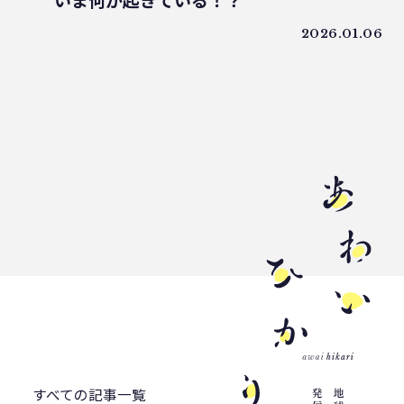
いま何が起きている！？
うどん県
環境回復
ライスレジン
2026.01.06
包装材不足
環境森林部
原油価格高騰
海ごみリーダー
食文化
産業廃棄物
フードロス削減
薄肉化
地球温暖化
ツキノワグマ
日本印刷産業連合会
漁業
乳白フィルム
RPF
魚沼ライス
日本航空
ゴミ0
瀬戸内国際芸術祭
ナフサ不足
研究
プラスチックを自然に還す
18μm
豊島
小豆島
インキ削減
ノンソルベントラミネート
砕石業
3R+Renewable
豊島問題
すべての記事一覧