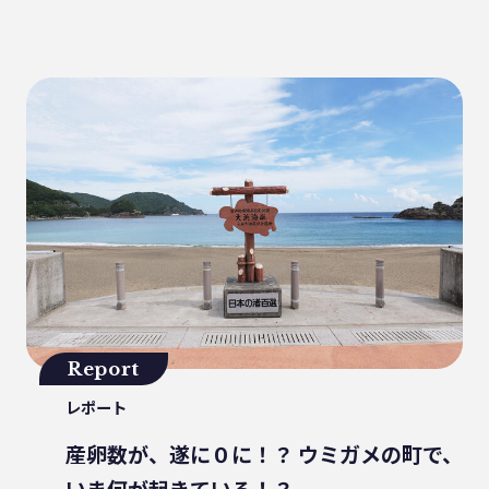
健康
パッケージフィルム
ライフスタイル
観音寺市
自転車
バイオマスフィルム
カレー
グラビア印刷
サーマルリサイクル
パッケージお役立ち
ライスフィルム
香川県
イベント
瀬戸内海
プラスチックゴミ削減
廃棄物ゼロ
環境印刷
GPマーク
里海
ビーチクリーン
かがわ里海大学
微生物
脱プラ
四国
海洋問題
Report
地産地消
害獣
サステナビリティ
レポート
瀬戸内海国立公園
資源
サーキュラーエコノミー
賞味期限
産卵数が、遂に０に！？ ウミガメの町で、
立ち飲み
低炭素コンクリート