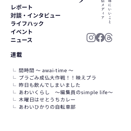
WWF ジャパン
居酒屋
ウミガメ
レポート
有明浜
サステナブルフード
対談・インタビュー
バイオプラスチック
プラスチック削減
ライフハック
CFP
令和の米騒動
ZERO WASTE
イベント
廃プラ
材質マーク
焼肉
禅
ニュース
プラスチック資源循環戦略
低炭素
連載
うどん
廃棄問題
エネルギー
東洋インキ
牡蠣カレー
間時間 ～ awai-time ～
バイオマスレジン南魚沼
プラごみ成仏大作戦！！映えプラ
昨日も飲んでしまいました
マイクロプラスチック
あわいくらし ～編集員のsimple life～
マテリアルリサイクル
CO2排出
木曜日はせとうちカレー
農地再生
カニ殻
林業
精米
あわいひかりの自転車部
GPTY
えらぼう。フェア
廃棄物利用
カレッタ
株式会社パブリック