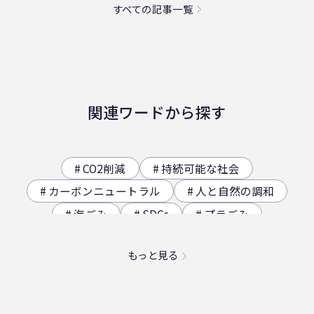
すべての記事一覧
関連ワードから探す
CO2削減
持続可能な社会
カーボンニュートラル
人と自然の調和
海ごみ
SDGs
プラごみ
ジオサイト
香川県の歴史（自然）
もっと見る
海洋プラスチック問題
映え
社員食堂
二日酔い
フードロス
農業
エコ
スパイスカレー