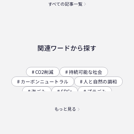
すべての記事一覧
関連ワードから探す
CO2削減
持続可能な社会
カーボンニュートラル
人と自然の調和
海ごみ
SDGs
プラごみ
ジオサイト
香川県の歴史（自然）
もっと見る
海洋プラスチック問題
映え
社員食堂
二日酔い
フードロス
農業
エコ
スパイスカレー