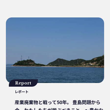
健康
パッケージフィルム
ライフスタイル
観音寺市
自転車
バイオマスフィルム
カレー
グラビア印刷
サーマルリサイクル
パッケージお役立ち
ライスフィルム
香川県
イベント
瀬戸内海
プラスチックゴミ削減
廃棄物ゼロ
環境印刷
GPマーク
里海
ビーチクリーン
かがわ里海大学
微生物
脱プラ
四国
海洋問題
Report
地産地消
害獣
サステナビリティ
レポート
瀬戸内海国立公園
資源
サーキュラーエコノミー
賞味期限
産業廃棄物と戦って50年。 豊島問題から
立ち飲み
低炭素コンクリート