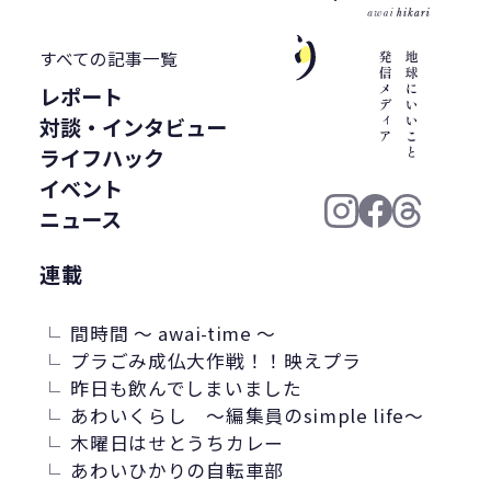
WWF ジャパン
居酒屋
ウミガメ
有明浜
サステナブルフード
すべての記事一覧
バイオプラスチック
プラスチック削減
レポート
CFP
令和の米騒動
ZERO WASTE
対談・インタビュー
廃プラ
材質マーク
焼肉
禅
ライフハック
プラスチック資源循環戦略
低炭素
イベント
うどん
廃棄問題
エネルギー
ニュース
東洋インキ
牡蠣カレー
連載
バイオマスレジン南魚沼
マイクロプラスチック
間時間 ～ awai-time ～
マテリアルリサイクル
CO2排出
プラごみ成仏大作戦！！映えプラ
昨日も飲んでしまいました
農地再生
カニ殻
林業
精米
あわいくらし ～編集員のsimple life～
GPTY
えらぼう。フェア
廃棄物利用
木曜日はせとうちカレー
カレッタ
株式会社パブリック
あわいひかりの自転車部