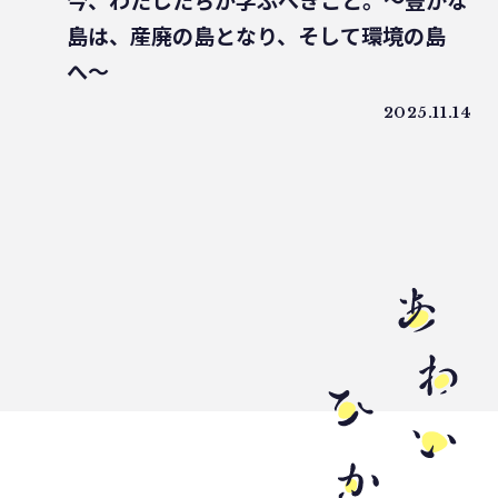
今、わたしたちが学ぶべきこと。〜豊かな
うどん県
環境回復
ライスレジン
島は、産廃の島となり、そして環境の島
包装材不足
環境森林部
へ〜
原油価格高騰
海ごみリーダー
2025.11.14
食文化
産業廃棄物
フードロス削減
薄肉化
地球温暖化
ツキノワグマ
日本印刷産業連合会
漁業
乳白フィルム
RPF
魚沼ライス
日本航空
ゴミ0
瀬戸内国際芸術祭
ナフサ不足
研究
プラスチックを自然に還す
18μm
豊島
小豆島
インキ削減
ノンソルベントラミネート
砕石業
3R+Renewable
豊島問題