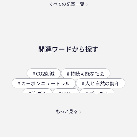
すべての記事一覧
関連ワードから探す
CO2削減
持続可能な社会
カーボンニュートラル
人と自然の調和
海ごみ
SDGs
プラごみ
ジオサイト
香川県の歴史（自然）
もっと見る
海洋プラスチック問題
映え
社員食堂
二日酔い
フードロス
農業
エコ
スパイスカレー