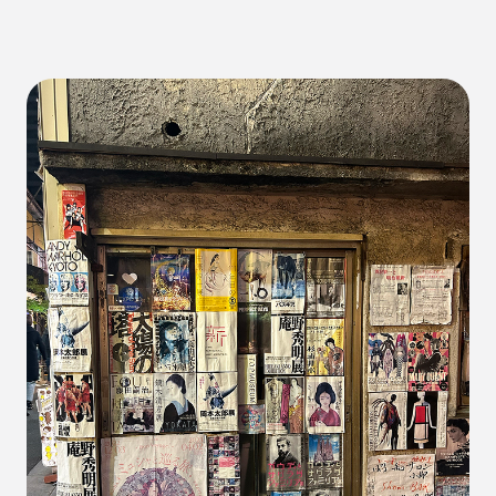
健康
パッケージフィルム
ライフスタイル
観音寺市
自転車
バイオマスフィルム
カレー
グラビア印刷
サーマルリサイクル
パッケージお役立ち
ライスフィルム
香川県
イベント
瀬戸内海
プラスチックゴミ削減
廃棄物ゼロ
環境印刷
GPマーク
里海
ビーチクリーン
かがわ里海大学
微生物
脱プラ
四国
海洋問題
地産地消
害獣
サステナビリティ
瀬戸内海国立公園
資源
サーキュラーエコノミー
賞味期限
立ち飲み
低炭素コンクリート