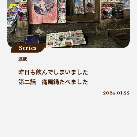
うどん県
環境回復
ライスレジン
包装材不足
環境森林部
原油価格高騰
海ごみリーダー
食文化
産業廃棄物
フードロス削減
薄肉化
地球温暖化
ツキノワグマ
Series
日本印刷産業連合会
漁業
連載
乳白フィルム
RPF
魚沼ライス
昨日も飲んでしまいました
日本航空
ゴミ0
瀬戸内国際芸術祭
第二話 痛風鍋たべました
ナフサ不足
研究
2024.01.22
プラスチックを自然に還す
18μm
豊島
小豆島
インキ削減
ノンソルベントラミネート
砕石業
3R+Renewable
豊島問題