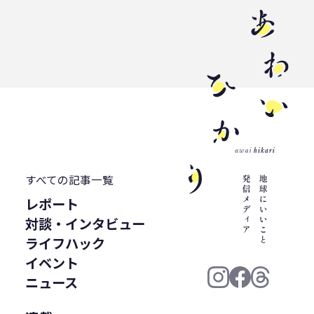
WWF ジャパン
居酒屋
ウミガメ
有明浜
サステナブルフード
バイオプラスチック
プラスチック削減
CFP
令和の米騒動
ZERO WASTE
廃プラ
材質マーク
焼肉
禅
プラスチック資源循環戦略
低炭素
うどん
廃棄問題
エネルギー
東洋インキ
牡蠣カレー
すべての記事一覧
バイオマスレジン南魚沼
レポート
マイクロプラスチック
対談・インタビュー
マテリアルリサイクル
CO2排出
ライフハック
農地再生
カニ殻
林業
精米
イベント
GPTY
えらぼう。フェア
廃棄物利用
ニュース
カレッタ
株式会社パブリック