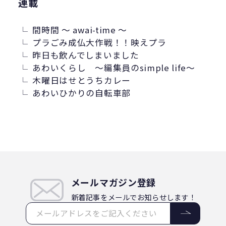
連載
ジーパン
精進料理
里山
お寺
廃棄物固形燃料
汚染産業
間時間 ～ awai-time ～
パーソナルカラー
紙ストロー
プラごみ成仏大作戦！！映えプラ
J-クレジット
半農半X
昨日も飲んでしまいました
あわいくらし ～編集員のsimple life～
かがわプラスチックスマート大賞
循環
木曜日はせとうちカレー
ゼロウェイスト
環境汚染
あわいひかりの自転車部
繊維・アパレル産業
美波町
ランニング
JAL
野球
クリーンオーシャンアンサンブル
ゼロ・ウェイスト
生分解
ビール
耕作放棄地
リサイクル
LCA
メールマガジン登録
鎌倉
古着
ごみ処理
新着記事をメールでお知らせします！
微生物分解
海専用肥料
ソフトパッケージ
産卵数