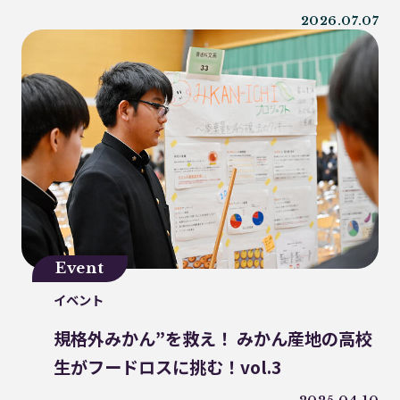
2026.07.07
うどん県
環境回復
ライスレジン
包装材不足
環境森林部
原油価格高騰
海ごみリーダー
食文化
産業廃棄物
フードロス削減
薄肉化
地球温暖化
ツキノワグマ
日本印刷産業連合会
漁業
乳白フィルム
RPF
魚沼ライス
日本航空
ゴミ0
瀬戸内国際芸術祭
ナフサ不足
研究
Event
プラスチックを自然に還す
18μm
イベント
豊島
小豆島
インキ削減
規格外みかん”を救え！ みかん産地の高校
ノンソルベントラミネート
砕石業
生がフードロスに挑む！vol.3
3R+Renewable
豊島問題