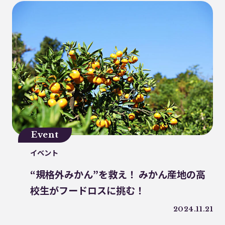
プラゴミ
親子
三豊市
PP
増肉係数
イオンレイクタウン
コーヒー好き
トンネルコンポスト方式
発酵
プラスチックごみ削減
Event
イベント
“規格外みかん”を救え！ みかん産地の高
校生がフードロスに挑む！
2024.11.21