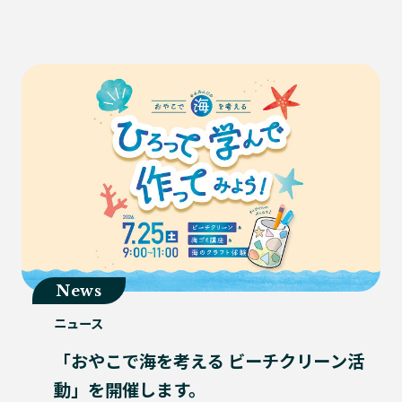
健康
パッケージフィルム
ライフスタイル
観音寺市
自転車
バイオマスフィルム
カレー
グラビア印刷
サーマルリサイクル
パッケージお役立ち
ライスフィルム
香川県
イベント
瀬戸内海
プラスチックゴミ削減
廃棄物ゼロ
環境印刷
GPマーク
里海
ビーチクリーン
かがわ里海大学
微生物
脱プラ
四国
海洋問題
News
地産地消
害獣
サステナビリティ
ニュース
瀬戸内海国立公園
資源
「おやこで海を考える ビーチクリーン活
サーキュラーエコノミー
賞味期限
動」を開催します。
立ち飲み
低炭素コンクリート