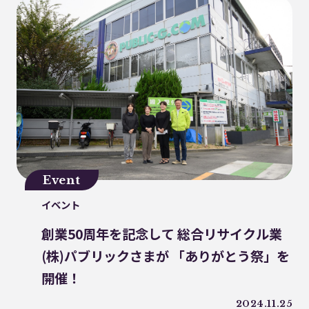
ファッションロス
リデュース
MOFU-DX
アマモ
徳島インディゴソックス
グリーンピース
海洋ごみ問題
チャイナプラス
産廃
レクザムボールパーク丸亀
OPP
食料自給率
固形燃料
アライドコーヒー
持続可能
グリーンプリンティング
チャック付き袋
Event
レジ袋
PE
香川オリーブガイナーズ
イベント
アーキペラゴ
グリーン焙煎
町中華
創業50周年を記念して 総合リサイクル業
蚤の市
ワンピースパウチ
PHA生成
(株)パブリックさまが 「ありがとう祭」を
イオン
日和佐
ケミカルリサイクル
開催！
海洋汚染
トリゼンクオリティオーシャンズ
痛風鍋
2024.11.25