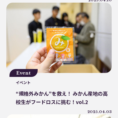
WWF ジャパン
居酒屋
ウミガメ
2025.04.10
有明浜
サステナブルフード
バイオプラスチック
プラスチック削減
CFP
令和の米騒動
ZERO WASTE
廃プラ
材質マーク
焼肉
禅
プラスチック資源循環戦略
低炭素
うどん
廃棄問題
エネルギー
東洋インキ
牡蠣カレー
バイオマスレジン南魚沼
Event
マイクロプラスチック
イベント
マテリアルリサイクル
CO2排出
“規格外みかん”を救え！ みかん産地の高
農地再生
カニ殻
林業
精米
校生がフードロスに挑む！vol.2
GPTY
えらぼう。フェア
廃棄物利用
カレッタ
株式会社パブリック
2025.04.03