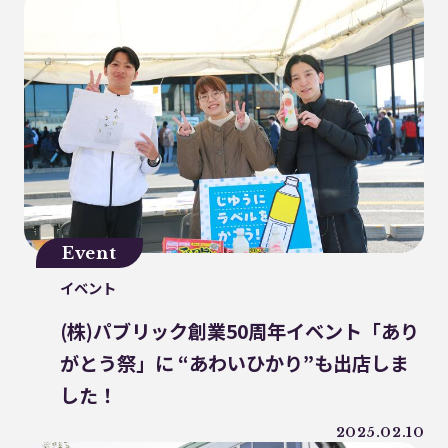
ジーパン
精進料理
里山
お寺
廃棄物固形燃料
汚染産業
パーソナルカラー
紙ストロー
J-クレジット
半農半X
かがわプラスチックスマート大賞
循環
ゼロウェイスト
環境汚染
繊維・アパレル産業
美波町
ランニング
JAL
野球
Event
クリーンオーシャンアンサンブル
イベント
ゼロ・ウェイスト
生分解
ビール
(株)パブリック創業50周年イベント「あり
耕作放棄地
リサイクル
LCA
がとう祭」に “あわいひかり”も出店しま
鎌倉
古着
ごみ処理
した！
微生物分解
海専用肥料
ソフトパッケージ
産卵数
2025.02.10