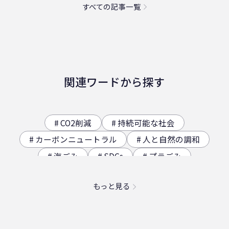
すべての記事一覧
関連ワードから探す
CO2削減
持続可能な社会
カーボンニュートラル
人と自然の調和
海ごみ
SDGs
プラごみ
ジオサイト
香川県の歴史（自然）
もっと見る
海洋プラスチック問題
映え
社員食堂
二日酔い
フードロス
農業
エコ
スパイスカレー