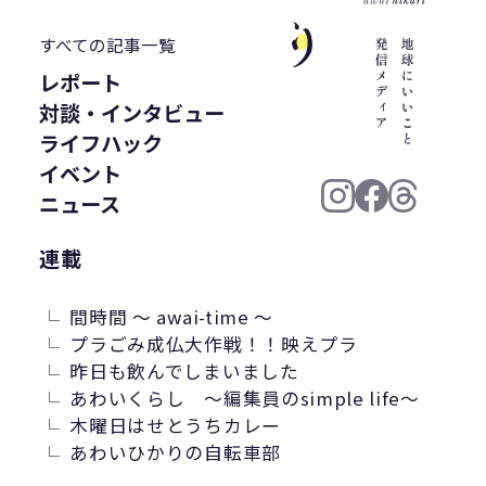
うどん県
環境回復
ライスレジン
すべての記事一覧
包装材不足
環境森林部
レポート
原油価格高騰
海ごみリーダー
対談・インタビュー
食文化
産業廃棄物
フードロス削減
ライフハック
薄肉化
地球温暖化
ツキノワグマ
イベント
ニュース
日本印刷産業連合会
漁業
乳白フィルム
RPF
魚沼ライス
連載
日本航空
ゴミ0
瀬戸内国際芸術祭
ナフサ不足
研究
間時間 ～ awai-time ～
プラごみ成仏大作戦！！映えプラ
プラスチックを自然に還す
18μm
昨日も飲んでしまいました
豊島
小豆島
インキ削減
あわいくらし ～編集員のsimple life～
ノンソルベントラミネート
砕石業
木曜日はせとうちカレー
あわいひかりの自転車部
3R+Renewable
豊島問題