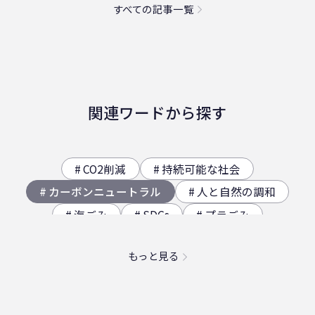
すべての記事一覧
関連ワードから探す
CO2削減
持続可能な社会
カーボンニュートラル
人と自然の調和
海ごみ
SDGs
プラごみ
ジオサイト
香川県の歴史（自然）
もっと見る
海洋プラスチック問題
映え
社員食堂
二日酔い
フードロス
農業
エコ
スパイスカレー