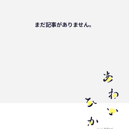
健康
パッケージフィルム
ライフスタイル
観音寺市
自転車
まだ記事がありません。
バイオマスフィルム
カレー
グラビア印刷
サーマルリサイクル
パッケージお役立ち
ライスフィルム
香川県
イベント
瀬戸内海
プラスチックゴミ削減
廃棄物ゼロ
環境印刷
GPマーク
里海
ビーチクリーン
かがわ里海大学
微生物
脱プラ
四国
海洋問題
地産地消
害獣
サステナビリティ
瀬戸内海国立公園
資源
サーキュラーエコノミー
賞味期限
立ち飲み
低炭素コンクリート