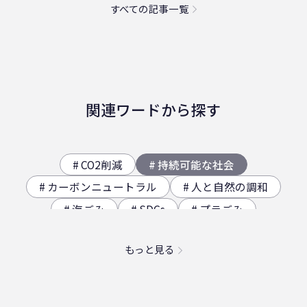
すべての記事一覧
関連ワードから探す
CO2削減
持続可能な社会
カーボンニュートラル
人と自然の調和
海ごみ
SDGs
プラごみ
ジオサイト
香川県の歴史（自然）
もっと見る
海洋プラスチック問題
映え
社員食堂
二日酔い
フードロス
農業
エコ
スパイスカレー