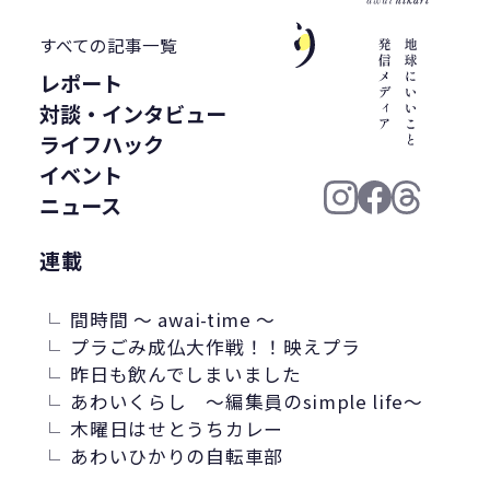
うどん県
環境回復
ライスレジン
すべての記事一覧
包装材不足
環境森林部
レポート
原油価格高騰
海ごみリーダー
対談・インタビュー
食文化
産業廃棄物
フードロス削減
ライフハック
薄肉化
地球温暖化
ツキノワグマ
イベント
ニュース
日本印刷産業連合会
漁業
乳白フィルム
RPF
魚沼ライス
連載
日本航空
ゴミ0
瀬戸内国際芸術祭
ナフサ不足
研究
間時間 ～ awai-time ～
プラごみ成仏大作戦！！映えプラ
プラスチックを自然に還す
18μm
昨日も飲んでしまいました
豊島
小豆島
インキ削減
あわいくらし ～編集員のsimple life～
ノンソルベントラミネート
砕石業
木曜日はせとうちカレー
あわいひかりの自転車部
3R+Renewable
豊島問題