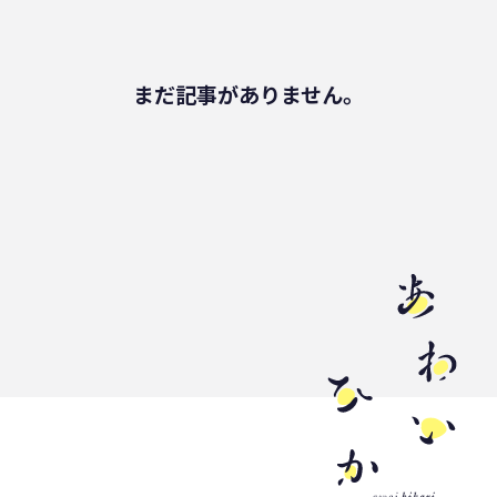
健康
パッケージフィルム
ライフスタイル
観音寺市
自転車
まだ記事がありません。
バイオマスフィルム
カレー
グラビア印刷
サーマルリサイクル
パッケージお役立ち
ライスフィルム
香川県
イベント
瀬戸内海
プラスチックゴミ削減
廃棄物ゼロ
環境印刷
GPマーク
里海
ビーチクリーン
かがわ里海大学
微生物
脱プラ
四国
海洋問題
地産地消
害獣
サステナビリティ
瀬戸内海国立公園
資源
サーキュラーエコノミー
賞味期限
立ち飲み
低炭素コンクリート