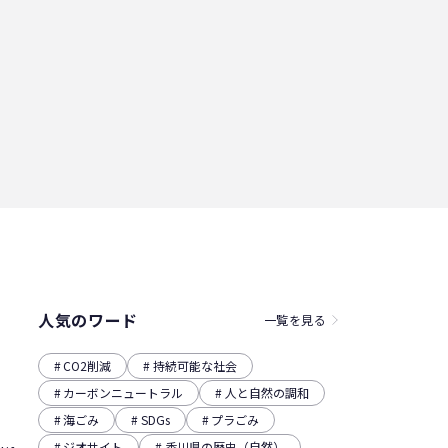
人気のワード
一覧を見る
CO2削減
持続可能な社会
カーボンニュートラル
人と自然の調和
海ごみ
SDGs
プラごみ
ジオサイト
香川県の歴史（自然）