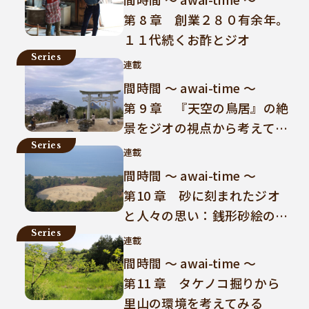
第 8 章 創業２８０有余年。
１１代続くお酢とジオ
Series
連載
間時間 ～ awai-time ～
第 9 章 『天空の鳥居』の絶
景をジオの視点から考えてみ
る
Series
連載
間時間 ～ awai-time ～
第10 章 砂に刻まれたジオ
と人々の思い：銭形砂絵の秘
密
Series
連載
間時間 ～ awai-time ～
第11 章 タケノコ掘りから
里山の環境を考えてみる