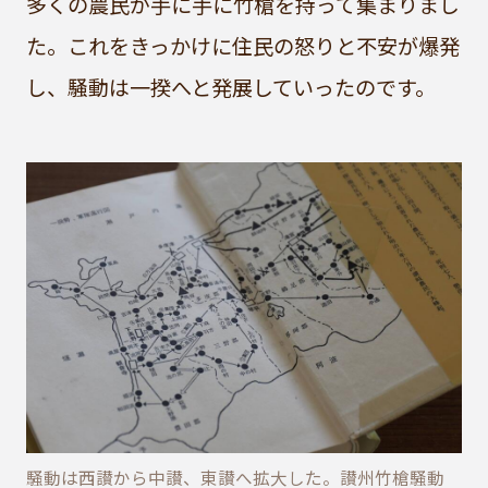
多くの農民が手に手に竹槍を持って集まりまし
た。これをきっかけに住民の怒りと不安が爆発
し、騒動は一揆へと発展していったのです。
騒動は西讃から中讃、東讃へ拡大した。讃州竹槍騒動