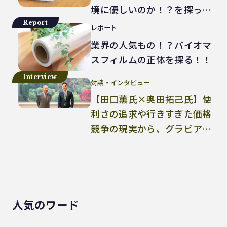
境に優しいのか！？を探って
みた！
Report
レポート
業界の人気もの！？バイオマ
スフィルムの正体を探る！！
Interview
対談・インタビュー
【田口薫氏×奥田拓己氏】便
利さの追求や行きすぎた価格
競争の現実から、グラビア印
刷業界の持続可能な在り方を
考える
人気のワード