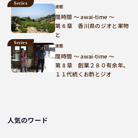
Series
連載
間時間 ～ awai-time ～
第 6 章 香川県のジオと果物
と
Series
連載
間時間 ～ awai-time ～
第 8 章 創業２８０有余年。
１１代続くお酢とジオ
人気のワード