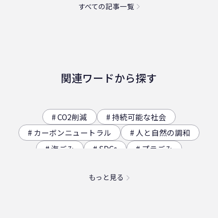
すべての記事一覧
関連ワードから探す
CO2削減
持続可能な社会
カーボンニュートラル
人と自然の調和
海ごみ
SDGs
プラごみ
ジオサイト
香川県の歴史（自然）
もっと見る
海洋プラスチック問題
映え
社員食堂
二日酔い
フードロス
農業
エコ
スパイスカレー