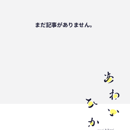
健康
パッケージフィルム
ライフスタイル
観音寺市
自転車
まだ記事がありません。
バイオマスフィルム
カレー
グラビア印刷
サーマルリサイクル
パッケージお役立ち
ライスフィルム
香川県
イベント
瀬戸内海
プラスチックゴミ削減
廃棄物ゼロ
環境印刷
GPマーク
里海
ビーチクリーン
かがわ里海大学
微生物
脱プラ
四国
海洋問題
地産地消
害獣
サステナビリティ
瀬戸内海国立公園
資源
サーキュラーエコノミー
賞味期限
立ち飲み
低炭素コンクリート