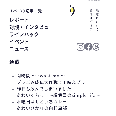
うどん県
環境回復
ライスレジン
すべての記事一覧
包装材不足
環境森林部
レポート
原油価格高騰
海ごみリーダー
対談・インタビュー
食文化
産業廃棄物
フードロス削減
ライフハック
薄肉化
地球温暖化
ツキノワグマ
イベント
ニュース
日本印刷産業連合会
漁業
乳白フィルム
RPF
魚沼ライス
連載
日本航空
ゴミ0
瀬戸内国際芸術祭
ナフサ不足
研究
間時間 ～ awai-time ～
プラごみ成仏大作戦！！映えプラ
プラスチックを自然に還す
18μm
昨日も飲んでしまいました
豊島
小豆島
インキ削減
あわいくらし ～編集員のsimple life～
ノンソルベントラミネート
砕石業
木曜日はせとうちカレー
あわいひかりの自転車部
3R+Renewable
豊島問題