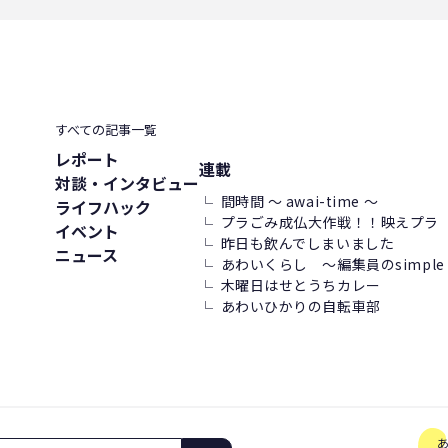
コーヒー好き
トンネルコンポスト方式
発酵
ごみ削減
すべての記事一覧
レポート
連載
対談・インタビュー
間時間 ～ awai-time ～
ライフハック
プラごみ成仏大作戦！！映えプラ
イベント
昨日も飲んでしまいました
ニュース
あわいくらし ～編集員のsimple l
木曜日はせとうちカレー
あわいひかりの自転車部