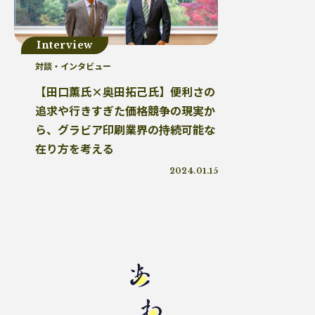
プラスチックを自然に還す
18μm
豊島
小
砕石業
3R+Renewable
豊島問題
WWF
サステナブルフード
バイオプラスチック
プラスチッ
Interview
廃プラ
材質マーク
焼肉
禅
プラスチッ
対談・インタビュー
エネルギー
東洋インキ
牡蠣カレー
バ
【田口薫氏×奥田拓己氏】便利さの
マテリアルリサイクル
CO2排出
農地再生
カニ殻
追求や行きすぎた価格競争の現実か
廃棄物利用
カレッタ
株式会社パブリック
ら、グラビア印刷業界の持続可能な
廃棄物固形燃料
汚染産業
パーソナルカラー
在り方を考える
かがわプラスチックスマート大賞
循環
ゼロウェイス
2024.01.15
ランニング
JAL
野球
クリーンオーシャンアン
耕作放棄地
リサイクル
LCA
鎌倉
古
ソフトパッケージ
産卵数
ファッションロス
徳島インディゴソックス
グリーンピース
レクザムボールパーク丸亀
OPP
食料自給率
グリーンプリンティング
チャック付き袋
レジ袋
グリーン焙煎
町中華
蚤の市
ワンピー
ケミカルリサイクル
海洋汚染
トリゼンクオリテ