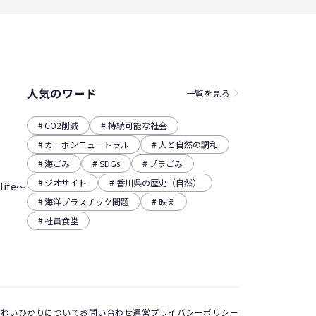
人気のワード
一覧を見る
CO2削減
持続可能な社会
カーボンニュートラル
人と自然の調和
海ごみ
SDGs
プラごみ
ジオサイト
香川県の歴史（自然）
ife～
海洋プラスチック問題
映え
社員食堂
あわいひかりについて
お問い合わせ
運営
プライバシーポリシー