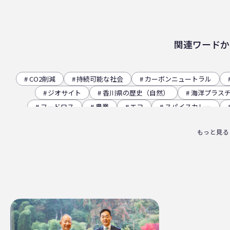
関連ワードか
CO2削減
持続可能な社会
カーボンニュートラル
ジオサイト
香川県の歴史（自然）
海洋プラス
フードロス
農業
エコ
スパイスカレー
観音寺市
自転車
バイオマスフィルム
カ
もっと見る
パッケージお役立ち
ライスフィルム
香川県
廃棄物ゼロ
環境印刷
GPマーク
里海
ビー
四国
海洋問題
地産地消
害獣
サ
サーキュラーエコノミー
賞味期限
立ち飲み
ライスレジン
包装材不足
環境森林部
原油価格
フードロス削減
薄肉化
地球温暖化
ツキノワグ
RPF
魚沼ライス
日本航空
ゴミ0