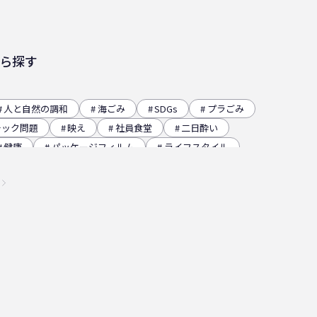
ら探す
人と自然の調和
海ごみ
SDGs
プラごみ
チック問題
映え
社員食堂
二日酔い
健康
パッケージフィルム
ライフスタイル
レー
グラビア印刷
サーマルリサイクル
イベント
瀬戸内海
プラスチックゴミ削減
チクリーン
かがわ里海大学
微生物
脱プラ
ステナビリティ
瀬戸内海国立公園
資源
低炭素コンクリート
うどん県
環境回復
高騰
海ごみリーダー
食文化
産業廃棄物
マ
日本印刷産業連合会
漁業
乳白フィルム
瀬戸内国際芸術祭
ナフサ不足
研究